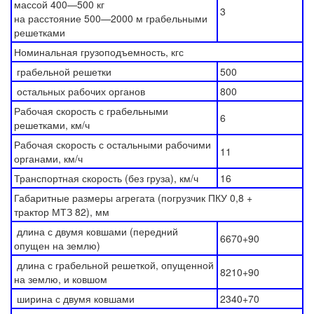
массой 400—500 кг
3
на расстояние 500—2000 м грабельными
решетками
Номинальная грузоподъемность, кгс
грабельной решетки
500
остальных рабочих органов
800
Рабочая скорость с грабельными
6
решетками, км/ч
Рабочая скорость с остальными рабочими
11
органами, км/ч
Транспортная скорость (без груза), км/ч
16
Габаритные размеры агрегата (погрузчик ПКУ 0,8 +
трактор МТЗ 82), мм
длина с двумя ковшами (передний
6670+90
опущен на землю)
длина с грабельной решеткой, опущенной
8210+90
на землю, и ковшом
ширина с двумя ковшами
2340+70