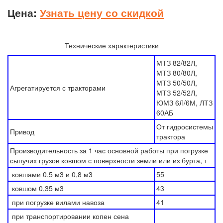
Цена:
Узнать цену со скидкой
Технические характеристики
МТЗ 82/82Л,
МТЗ 80/80Л,
МТЗ 50/50Л,
Агрегатируется с тракторами
МТЗ 52/52Л,
ЮМЗ 6Л/6М, ЛТЗ
60АБ
От гидросистемы
Привод
трактора
Производительность за 1 час основной работы при погрузке
сыпучих грузов ковшом с поверхности земли или из бурта, т
ковшами 0,5 м3 и 0,8 м3
55
ковшом 0,35 м3
43
при погрузке вилами навоза
41
при транспортировании копен сена