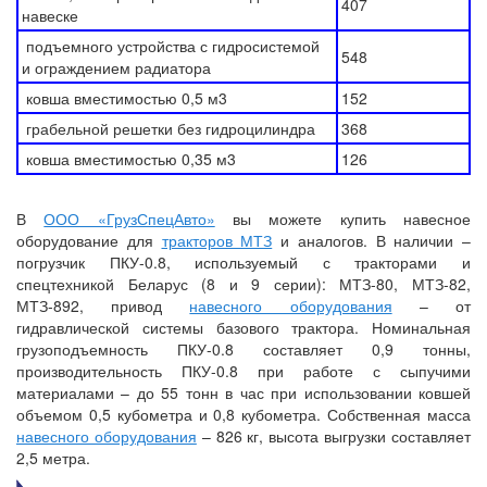
407
навеске
подъемного устройства с гидросистемой
548
и ограждением радиатора
ковша вместимостью 0,5 м3
152
грабельной решетки без гидроцилиндра
368
ковша вместимостью 0,35 м3
126
В
ООО «ГрузСпецАвто»
вы можете купить навесное
оборудование для
тракторов МТЗ
и аналогов. В наличии –
погрузчик ПКУ-0.8, используемый с тракторами и
спецтехникой Беларус (8 и 9 серии): МТЗ-80, МТЗ-82,
МТЗ-892, привод
навесного оборудования
– от
гидравлической системы базового трактора. Номинальная
грузоподъемность ПКУ-0.8 составляет 0,9 тонны,
производительность ПКУ-0.8 при работе с сыпучими
материалами – до 55 тонн в час при использовании ковшей
объемом 0,5 кубометра и 0,8 кубометра. Собственная масса
навесного оборудования
– 826 кг, высота выгрузки составляет
2,5 метра.