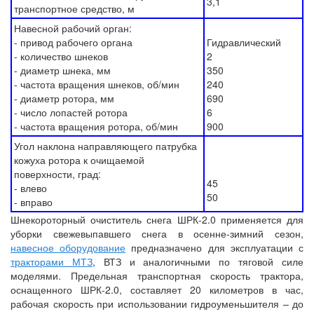
3,1
транспортное средство, м
Навесной рабочий орган:
- привод рабочего органа
Гидравлический
- количество шнеков
2
- диаметр шнека, мм
350
- частота вращения шнеков, об/мин
240
- диаметр ротора, мм
690
- число лопастей ротора
6
- частота вращения ротора, об/мин
900
Угол наклона направляющего патрубка
кожуха ротора к очищаемой
поверхности, град:
45
- влево
50
- вправо
Шнекороторный очиститель снега ШРК-2.0 применяется для
уборки свежевыпавшего снега в осенне-зимний сезон,
навесное оборудование
предназначено для эксплуатации с
тракторами МТЗ
, ВТЗ и аналогичными по тяговой силе
моделями. Предельная транспортная скорость трактора,
оснащенного ШРК-2.0, составляет 20 километров в час,
рабочая скорость при использовании гидроуменьшителя – до