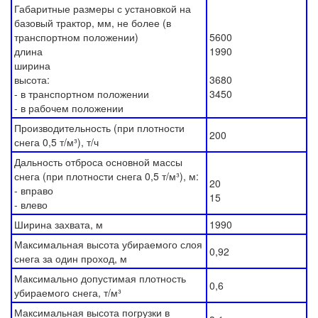
Габаритные размеры с установкой на
базовый трактор, мм, не более (в
транспортном положении)
5600
длина
1990
ширина
высота:
3680
- в транспортном положении
3450
- в рабочем положении
Производительность (при плотности
200
снега 0,5 т/м³), т/ч
Дальность отброса основной массы
снега (при плотности снега 0,5 т/м³), м:
20
- вправо
15
- влево
Ширина захвата, м
1990
Максимальная высота убираемого слоя
0,92
снега за один проход, м
Максимально допустимая плотность
0,6
убираемого снега, т/м³
Максимальная высота погрузки в