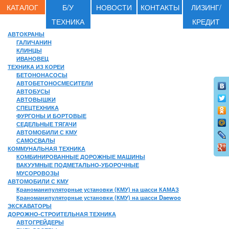
КАТАЛОГ
Б/У
НОВОСТИ
КОНТАКТЫ
ЛИЗИНГ/
ТЕХНИКА
КРЕДИТ
АВТОКРАНЫ
ГАЛИЧАНИН
КЛИНЦЫ
ИВАНОВЕЦ
ТЕХНИКА ИЗ КОРЕИ
БЕТОНОНАСОСЫ
АВТОБЕТОНОСМЕСИТЕЛИ
АВТОБУСЫ
АВТОВЫШКИ
СПЕЦТЕХНИКА
ФУРГОНЫ И БОРТОВЫЕ
СЕДЕЛЬНЫЕ ТЯГАЧИ
АВТОМОБИЛИ С КМУ
САМОСВАЛЫ
КОММУНАЛЬНАЯ ТЕХНИКА
КОМБИНИРОВАННЫЕ ДОРОЖНЫЕ МАШИНЫ
ВАКУУМНЫЕ ПОДМЕТАЛЬНО-УБОРОЧНЫЕ
МУСОРОВОЗЫ
АВТОМОБИЛИ С КМУ
Краноманипуляторные установки (КМУ) на шасси КАМАЗ
Краноманипуляторные установки (КМУ) на шасси Daewoo
ЭКСКАВАТОРЫ
ДОРОЖНО-СТРОИТЕЛЬНАЯ ТЕХНИКА
АВТОГРЕЙДЕРЫ