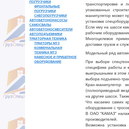
ПОГРУЗЧИКИ
транспортировке и п
ФРОНТАЛЬНЫЕ
упакованных строите
ПОГРУЗЧИКИ
манипулятор может пр
СНЕГОПОГРУЗЧИКИ
АВТОБЕТОНОНАСОСЫ
установке спецоборуд
САМОСВАЛЫ
Если кму на шасси ка
АВТОБЕТОНОСМЕСИТЕЛИ
рабочим оборудованием
АВТОПОДЪЕМНИКИ
Многоцелевое приме
ТРАКТОРНАЯ ТЕХНИКА
ТРАКТОРЫ МТЗ
доставки грузов и слу
КОММУНАЛЬНАЯ
ТЕХНИКА МТЗ
Модельный ряд автом
НАВЕСНОЕ И ПРИЦЕПНОЕ
При выборе спецтех
ОБОРУДОВАНИЕ
специфике работы и 
выигрышными в этом п
выбора подъемно-тра
Кран-манипулятор 
(полноприводный везд
на другие шасси. Так
Что касаемо самих к
оборудование с тросо
В ОАО "КАМАЗ" налаж
производителей.
Возможна установка 