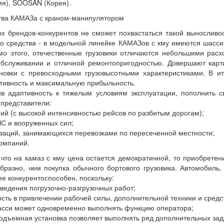
ия), SOOSAN (Корея).
ва КАМАЗа с краном-манипулятором
х брендов-конкурентов не сможет похвастаться такой вынослив
го средства - в модельной линейке КАМАЗов с кму имеются шасс
мо этого, отечественные грузовики отличаются небольшими рас
обслуживании и отличной ремонтопригодностью. Довершают карт
новки с превосходными грузовысотными характеристиками. В ит
тивность и максимальную прибыльность.
в адаптивность к тяжелым условиям эксплуатации, пополнить с
 представители:
ий (с высокой интенсивностью рейсов по разбитым дорогам);
ЧС и вооруженных сил;
изаций, занимающихся перевозками по пересеченной местности;
омпаний.
, что на камаз с кму цена остается демократичной, то приобретен
образно, чем покупка обычного бортового грузовика. Автомобил
е конкурентоспособен, поскольку:
ведения погрузочно-разгрузочных работ;
ость в привлечении рабочей силы, дополнительной техники и средс
шасси может одновременно выполнять функцию оператора;
подъемная установка позволяет выполнять ряд дополнительных зад