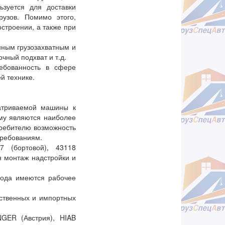
ьзуется для доставки
рузов. Помимо этого,
строении, а также при
нным грузозахватным и
очный подхват и т.д.
ебованность в сфере
ей технике.
атриваемой машины к
му являются наиболее
требителю возможность
требованиям.
 (бортовой), 43118
н монтаж надстройки и
вода имеются рабочее
ственных и импортных
NGER (Австрия), HIAB