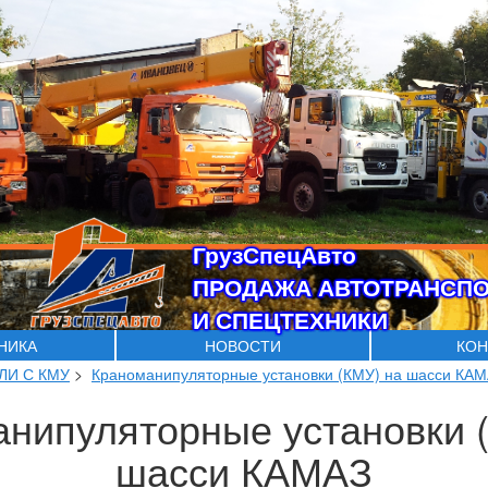
ГрузСпецАвто
ПРОДАЖА АВТОТРАНСП
И СПЕЦТЕХНИКИ
ХНИКА
НОВОСТИ
КОН
ЛИ С КМУ
>
Краноманипуляторные установки (КМУ) на шасси КА
нипуляторные установки 
шасси КАМАЗ