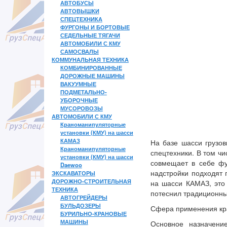
АВТОБУСЫ
АВТОВЫШКИ
СПЕЦТЕХНИКА
ФУРГОНЫ И БОРТОВЫЕ
СЕДЕЛЬНЫЕ ТЯГАЧИ
АВТОМОБИЛИ С КМУ
САМОСВАЛЫ
КОММУНАЛЬНАЯ ТЕХНИКА
КОМБИНИРОВАННЫЕ
ДОРОЖНЫЕ МАШИНЫ
ВАКУУМНЫЕ
ПОДМЕТАЛЬНО-
УБОРОЧНЫЕ
МУСОРОВОЗЫ
АВТОМОБИЛИ С КМУ
Краноманипуляторные
установки (КМУ) на шасси
КАМАЗ
На базе шасси грузов
Краноманипуляторные
спецтехники. В том ч
установки (КМУ) на шасси
совмещает в себе фу
Daewoo
надстройки подходят 
ЭКСКАВАТОРЫ
ДОРОЖНО-СТРОИТЕЛЬНАЯ
на шасси КАМАЗ, это 
ТЕХНИКА
потеснил традиционны
АВТОГРЕЙДЕРЫ
БУЛЬДОЗЕРЫ
Сфера применения кр
БУРИЛЬНО-КРАНОВЫЕ
МАШИНЫ
Основное назначени