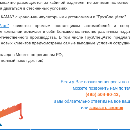
омпактно размещается за кабиной водителя, не занимая полезное 
 двигаться в стесненных условиях.
КАМАЗ с крано-манипуляторными установками в "ГрузСпецАвто"
вто"
является прямым поставщиком автомобилей и спецт
ог компании включает в себя большое количество различных надс
отечественного производства. В том числе ГрузСпецАвто предлаг
и новых клиентов предусмотрены самые выгодные условия сотрудни
 склада в Москве по регионам РФ;
 полный пакет док-тов;
Если у Вас возникли вопросы по т
можете позвонить нам по те
(495) 504-90-43,
и мы обязательно ответим на все ваш
или
.
заказать звонок