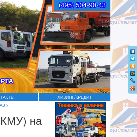
(495) 504-90-43
ОРТА
ТАКТЫ
ЛИЗИНГ/КРЕДИТ
МАЗ
>
(КМУ) на