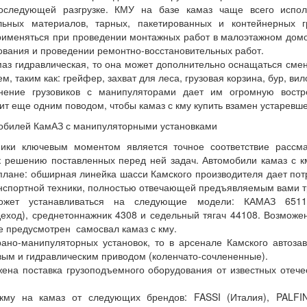
оследующей разгрузке. КМУ на базе камаз чаще всего испол
льных материалов, тарных, пакетированных и контейнерных г
именяться при проведении монтажных работ в малоэтажном домо
ования и проведении ремонтно-восстановительных работ.
маз гидравлическая, то она может дополнительно оснащаться сме
, таким как: грейфер, захват для леса, грузовая корзина, бур, вил
нение грузовиков с манипуляторами дает им огромную востр
жит еще одним поводом, чтобы камаз с кму купить взамен устаревш
обилей КамАЗ с манипуляторными установками
ники ключевым моментом является точное соответствие рассм
к решению поставленных перед ней задач. Автомобили камаз с к
лане: обширная линейка шасси Камского производителя дает по
нспортной техники, полностью отвечающей предъявляемым вами 
может устанавливаться на следующие модели: КАМАЗ 65117
еход), среднетоннажник 4308 и седельный тягач 44108. Возможе
же предусмотрен самосвал камаз с кму.
рано-манипуляторных установок, то в арсенале Камского автоза
вым и гидравлическим приводом (коленчато-сочлененные).
ена поставка грузоподъемного оборудования от известных отече
кму на камаз от следующих брендов: FASSI (Италия), PALFI