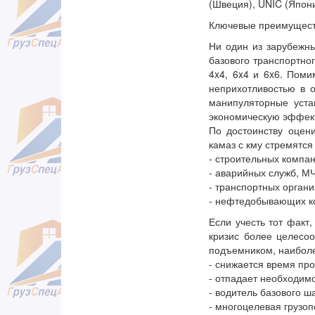
(Швеция), UNIC (Япон
Ключевые преимущест
Ни один из зарубежны
базового транспортно
4x4, 6x4 и 6x6. Поми
неприхотливостью в 
манипуляторные уста
экономическую эффек
По достоинству оцени
камаз с кму стремятся
- строительных компан
- аварийных служб, М
- транспортных орган
- нефтедобывающих к
Если учесть тот факт
кризис более целесо
подъемником, наиболе
- снижается время про
- отпадает необходим
- водитель базового 
- многоцелевая грузо