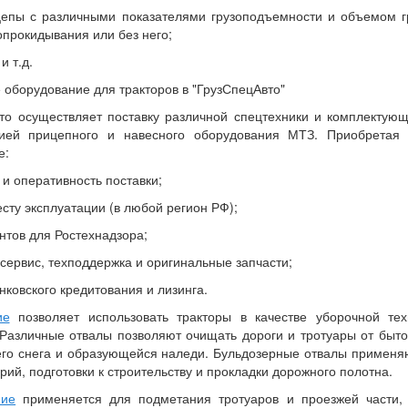
цепы с различными показателями грузоподъемности и объемом г
прокидывания или без него;
и т.д.
 оборудование для тракторов в "ГрузСпецАвто"
о осуществляет поставку различной спецтехники и комплектующ
цией прицепного и навесного оборудования МТЗ. Приобретая 
е:
и оперативность поставки;
месту эксплуатации (в любой регион РФ);
нтов для Ростехнадзора;
сервис, техподдержка и оригинальные запчасти;
нковского кредитования и лизинга.
ие
позволяет использовать тракторы в качестве уборочной те
Различные отвалы позволяют очищать дороги и тротуары от быто
го снега и образующейся наледи. Бульдозерные отвалы применя
ий, подготовки к строительству и прокладки дорожного полотна.
ние
применяется для подметания тротуаров и проезжей части,