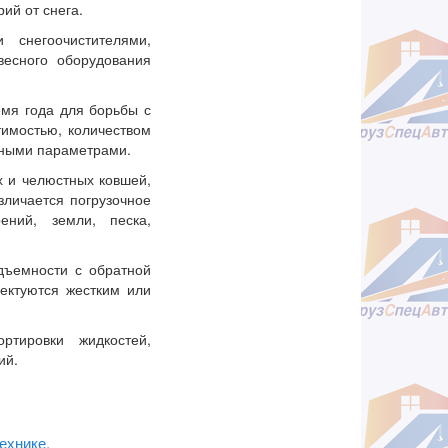
ий от снега.
снегоочистителями,
есного оборудования
емя года для борьбы с
имостью, количеством
иными параметрами.
 и челюстных ковшей,
личается погрузочное
ний, земли, песка,
дъемности с обратной
ектуются жестким или
тировки жидкостей,
ий.
ехнике,