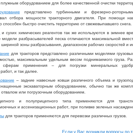
 плужным оборудованием для более качественной очистки территор
рудование
представлено турбинными и фрезерно-роторными 
вал отбора мощности тракторного двигателя. При помощи нав
р способен быстро очистить территорию от свежевыпавшего снега.
а
и сухих химических реагентов так же используются в зимнее вр
е модели разбрасывателей песка отличаются максимальной вмест
 шириной зоны разбрасывания, диапазоном рабочих скоростей и 
вание
для тракторов представлено различными моделями грузовых
мостью, максимальным удельным весом поднимаемого груза. Раз
 сферам применения – для погрузки минеральных удобре
работ, и так далее.
дование
– задние навесные ковши различного объема и грузопо
оснащенные экскаваторным оборудованием, обычно так же компл
 отвалом или погрузочным оборудованием.
пного и полуприцепного типа применяются для транспор
оечных и ассенизационных работ, при поливке зеленых насажден
пы
для тракторов применяются для перевозки различных грузов.
Если у Вас возникли вопросы по т