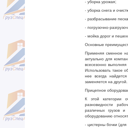
- уборка урожая;
- уборка снега и очис
- разбрасывание песка
- погрузочно-разгрузо
- мойка дорог и пеше
Основные преимуществ
Применяя сменное на
актуально для компа
всесезонно выполняя 
Использовать такое о
нее всегда найдется
заменяется на другой.
Прицепное оборудован
К этой категории о
разновидности рабо
различных грузов и
оборудованию относят
- цистерны бочки (для