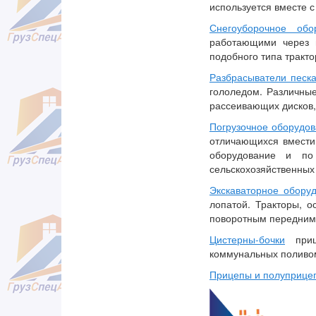
используется вместе с
Снегоуборочное обо
работающими через 
подобного типа тракто
Разбрасыватели песк
гололедом. Различны
рассеивающих дисков,
Погрузочное оборудо
отличающихся вмести
оборудование и по
сельскохозяйственных 
Экскаваторное обору
лопатой. Тракторы, 
поворотным передним
Цистерны-бочки
прице
коммунальных поливом
Прицепы и полуприце