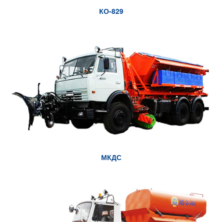
КО-829
МКДС