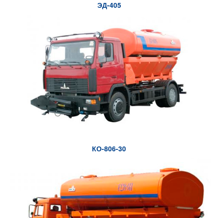
ЭД-405
КО-806-30