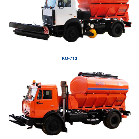
КО-713