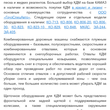
песка и жидких реагентов. Большой выбор КДМ на базе КАМАЗ
в наличии и возможность покупки КДМ
в кредит и лизинг
–
основные преимущества сотрудничества с
ООО
«ГрузСпецАвто»
. Следующие серии и отдельные модели
оборудования в наличии:
КО-713
,
КО-806
,
КО-806-20
,
КО-806-
30
,
КО-823
,
КО-823-10
,
КО-829
,
КО-848
,
МКДС
,
ЭД-244
,
ЭД-405
.
Комбинированные дорожные машины снабжаются плужным
оборудованием – базовыми, полускоростными, скоростными и
комбинированными отвалами, которые в основном
применяются в снегоуборочных работах. Отвалы КДМ
оборудуются специальными козырьками, позволяющими
отбрасывать снег в сторону и обеспечивать водителю хороший
обзор при проведении работ по очистке дорог от снега.
Основное отличие отвалов – в допустимой рабочей скорости
уборки снега и ширине обслуживаемой зоны – чем она
больше, тем большее количество снега может убирать КДМ за
один проход.
Щеточное оборудование для КДМ может быть представлено
фронтальной или задней щеткой с поддерживающими
колесами, а также специализированными окружными