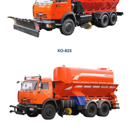
КО-823