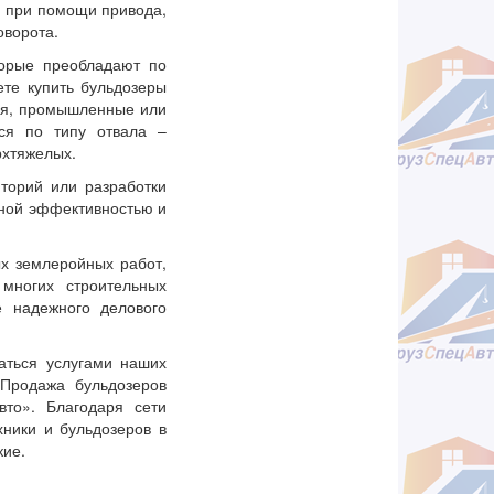
я при помощи привода,
оворота.
торые преобладают по
те купить бульдозеры
ния, промышленные или
ся по типу отвала –
рхтяжелых.
торий или разработки
льной эффективностью и
х землеройных работ,
многих строительных
 надежного делового
ваться услугами наших
 Продажа бульдозеров
то». Благодаря сети
ники и бульдозеров в
кие.