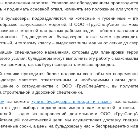
ры применения агрегата. Управление оборудованием производитс
 и поднимать основной отвал, изменять его положение или угол п
ти бульдозеры подразделяются на колесные и гусеничные – в
ообразию выпускаемых моделей. В ООО «ГрузСпецАвто» вы може
различных моделей для разных рабочих задач – общего назначе
 машины. Подразделение бульдозеров также часто производит
тный, и тяговому классу – выделяют типы машин от легких до све
 машин специального назначения, которым для планировки терри
гового усилия, бульдозеры могут выполнять эту работу с максима
и времени, так как будут совершать меньше проходов.
й техники приходится более половины всего объема современны
льдозера является ответственным и необходимым шагом для 
ешение о сотрудничестве с ООО «ГрузСпецАвто», вы получите
а строительной и дорожной спецтехники.
о»
вы можете
купить бульдозеры в кредит и лизинг
, воспользо
тантов для выбора подходящих именно вам моделей техники.
ителей – одно из направлений деятельности ООО «ГрузСпецАв
ботающей логистической цепи мы осуществляет доставку спецтех
овленные сроки, а цены на бульдозеры у нас – беспрецедентно низ