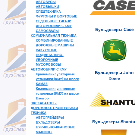
АВТОБУСЫ
АВТОВЫШКИ
СПЕЦТЕХНИКА
ФУРГОНЫ И БОРТОВЫЕ
СЕДЕЛЬНЫЕ ТЯГАЧИ
АВТОМОБИЛИ С КМУ
Бульдозеры Case
САМОСВАЛЫ
КОММУНАЛЬНАЯ ТЕХНИКА
КОМБИНИРОВАННЫЕ
ДОРОЖНЫЕ МАШИНЫ
ВАКУУМНЫЕ
ПОДМЕТАЛЬНО-
УБОРОЧНЫЕ
МУСОРОВОЗЫ
АВТОМОБИЛИ С КМУ
Бульдозеры John
Краноманипуляторные
Deere
установки (КМУ) на шасси
КАМАЗ
Краноманипуляторные
установки (КМУ) на шасси
Daewoo
ЭКСКАВАТОРЫ
ДОРОЖНО-СТРОИТЕЛЬНАЯ
ТЕХНИКА
АВТОГРЕЙДЕРЫ
Бульдозеры Shantu
БУЛЬДОЗЕРЫ
БУРИЛЬНО-КРАНОВЫЕ
МАШИНЫ