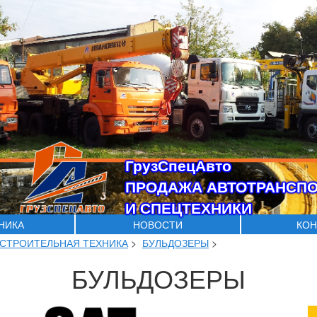
ГрузСпецАвто
ПРОДАЖА АВТОТРАНСП
И СПЕЦТЕХНИКИ
ХНИКА
НОВОСТИ
КОН
СТРОИТЕЛЬНАЯ ТЕХНИКА
>
БУЛЬДОЗЕРЫ
>
БУЛЬДОЗЕРЫ