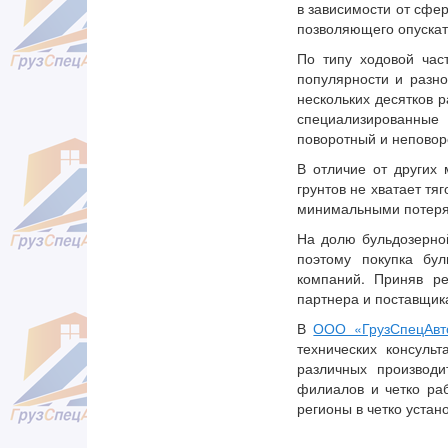
в зависимости от сфе
позволяющего опускать
По типу ходовой час
популярности и разн
нескольких десятков 
специализированные
поворотный и неповоро
В отличие от других
грунтов не хватает тя
минимальными потерям
На долю бульдозерно
поэтому покупка бу
компаний. Приняв р
партнера и поставщик
В
ООО «ГрузСпецАвт
технических консуль
различных производ
филиалов и четко ра
регионы в четко устан