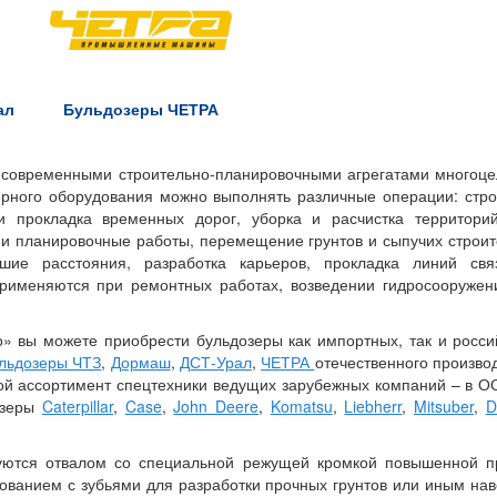
ал
Бульдозеры ЧЕТРА
 современными строительно-планировочными агрегатами многоцел
рного оборудования можно выполнять различные операции: стро
и прокладка временных дорог, уборка и расчистка территори
е и планировочные работы, перемещение грунтов и сыпучих строи
ьшие расстояния, разработка карьеров, прокладка линий свя
рименяются при ремонтных работах, возведении гидросооружен
 вы можете приобрести бульдозеры как импортных, так и росси
льдозеры ЧТЗ
,
Дормаш
,
ДСТ-Урал
,
ЧЕТРА
отечественного производ
ой ассортимент спецтехники ведущих зарубежных компаний – в 
озеры
Caterpillar
,
Case
,
John Deere
,
Komatsu
,
Liebherr
,
Mitsuber
,
D
уются отвалом со специальной режущей кромкой повышенной п
ованием с зубьями для разработки прочных грунтов или иным на