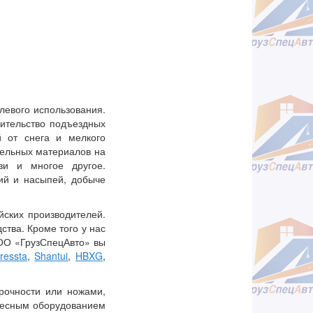
евого использования.
ительство подъездных
й от снега и мелкого
тельных материалов на
зи и многое другое.
ий и насыпей, добыче
йских производителей.
ства. Кроме того у нас
ООО «ГрузСпецАвто» вы
ressta
,
Shantui
,
HBXG
,
рочности или ножами,
весным оборудованием