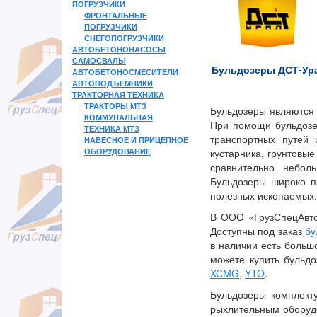
ПОГРУЗЧИКИ
ФРОНТАЛЬНЫЕ
ПОГРУЗЧИКИ
СНЕГОПОГРУЗЧИКИ
АВТОБЕТОНОНАСОСЫ
САМОСВАЛЫ
Бульдозеры ДСТ-Ур
АВТОБЕТОНОСМЕСИТЕЛИ
АВТОПОДЪЕМНИКИ
ТРАКТОРНАЯ ТЕХНИКА
ТРАКТОРЫ МТЗ
Бульдозеры являются
КОММУНАЛЬНАЯ
При помощи бульдозе
ТЕХНИКА МТЗ
транспортных путей 
НАВЕСНОЕ И ПРИЦЕПНОЕ
ОБОРУДОВАНИЕ
кустарника, грунтовы
сравнительно небол
Бульдозеры широко п
полезных ископаемых.
В ООО «ГрузСпецАвто»
Доступны под заказ
бу
в наличии есть больш
можете купить бульд
XCMG
,
YTO
.
Бульдозеры комплект
рыхлительным оборуд