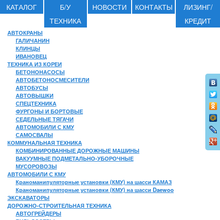
КАТАЛОГ
Б/У
НОВОСТИ
КОНТАКТЫ
ЛИЗИНГ/
ТЕХНИКА
КРЕДИТ
АВТОКРАНЫ
ГАЛИЧАНИН
КЛИНЦЫ
ИВАНОВЕЦ
ТЕХНИКА ИЗ КОРЕИ
БЕТОНОНАСОСЫ
АВТОБЕТОНОСМЕСИТЕЛИ
АВТОБУСЫ
АВТОВЫШКИ
СПЕЦТЕХНИКА
ФУРГОНЫ И БОРТОВЫЕ
СЕДЕЛЬНЫЕ ТЯГАЧИ
АВТОМОБИЛИ С КМУ
САМОСВАЛЫ
КОММУНАЛЬНАЯ ТЕХНИКА
КОМБИНИРОВАННЫЕ ДОРОЖНЫЕ МАШИНЫ
ВАКУУМНЫЕ ПОДМЕТАЛЬНО-УБОРОЧНЫЕ
МУСОРОВОЗЫ
АВТОМОБИЛИ С КМУ
Краноманипуляторные установки (КМУ) на шасси КАМАЗ
Краноманипуляторные установки (КМУ) на шасси Daewoo
ЭКСКАВАТОРЫ
ДОРОЖНО-СТРОИТЕЛЬНАЯ ТЕХНИКА
АВТОГРЕЙДЕРЫ