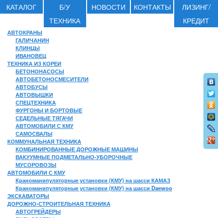
КАТАЛОГ
Б/У
НОВОСТИ
КОНТАКТЫ
ЛИЗИНГ/
ТЕХНИКА
КРЕДИТ
АВТОКРАНЫ
ГАЛИЧАНИН
КЛИНЦЫ
ИВАНОВЕЦ
ТЕХНИКА ИЗ КОРЕИ
БЕТОНОНАСОСЫ
АВТОБЕТОНОСМЕСИТЕЛИ
АВТОБУСЫ
АВТОВЫШКИ
СПЕЦТЕХНИКА
ФУРГОНЫ И БОРТОВЫЕ
СЕДЕЛЬНЫЕ ТЯГАЧИ
АВТОМОБИЛИ С КМУ
САМОСВАЛЫ
КОММУНАЛЬНАЯ ТЕХНИКА
КОМБИНИРОВАННЫЕ ДОРОЖНЫЕ МАШИНЫ
ВАКУУМНЫЕ ПОДМЕТАЛЬНО-УБОРОЧНЫЕ
МУСОРОВОЗЫ
АВТОМОБИЛИ С КМУ
Краноманипуляторные установки (КМУ) на шасси КАМАЗ
Краноманипуляторные установки (КМУ) на шасси Daewoo
ЭКСКАВАТОРЫ
ДОРОЖНО-СТРОИТЕЛЬНАЯ ТЕХНИКА
АВТОГРЕЙДЕРЫ