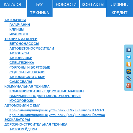
КАТАЛОГ
Б/У
НОВОСТИ
КОНТАКТЫ
ЛИЗИНГ/
ТЕХНИКА
КРЕДИТ
АВТОКРАНЫ
ГАЛИЧАНИН
КЛИНЦЫ
ИВАНОВЕЦ
ТЕХНИКА ИЗ КОРЕИ
БЕТОНОНАСОСЫ
АВТОБЕТОНОСМЕСИТЕЛИ
АВТОБУСЫ
АВТОВЫШКИ
СПЕЦТЕХНИКА
ФУРГОНЫ И БОРТОВЫЕ
СЕДЕЛЬНЫЕ ТЯГАЧИ
АВТОМОБИЛИ С КМУ
САМОСВАЛЫ
КОММУНАЛЬНАЯ ТЕХНИКА
КОМБИНИРОВАННЫЕ ДОРОЖНЫЕ МАШИНЫ
ВАКУУМНЫЕ ПОДМЕТАЛЬНО-УБОРОЧНЫЕ
МУСОРОВОЗЫ
АВТОМОБИЛИ С КМУ
Краноманипуляторные установки (КМУ) на шасси КАМАЗ
Краноманипуляторные установки (КМУ) на шасси Daewoo
ЭКСКАВАТОРЫ
ДОРОЖНО-СТРОИТЕЛЬНАЯ ТЕХНИКА
АВТОГРЕЙДЕРЫ