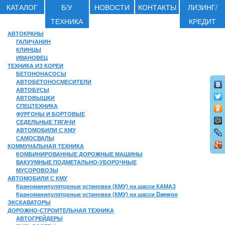
КАТАЛОГ
Б/У
НОВОСТИ
КОНТАКТЫ
ЛИЗИНГ/
ТЕХНИКА
КРЕДИТ
АВТОКРАНЫ
ГАЛИЧАНИН
КЛИНЦЫ
ИВАНОВЕЦ
ТЕХНИКА ИЗ КОРЕИ
БЕТОНОНАСОСЫ
АВТОБЕТОНОСМЕСИТЕЛИ
АВТОБУСЫ
АВТОВЫШКИ
СПЕЦТЕХНИКА
ФУРГОНЫ И БОРТОВЫЕ
СЕДЕЛЬНЫЕ ТЯГАЧИ
АВТОМОБИЛИ С КМУ
САМОСВАЛЫ
КОММУНАЛЬНАЯ ТЕХНИКА
КОМБИНИРОВАННЫЕ ДОРОЖНЫЕ МАШИНЫ
ВАКУУМНЫЕ ПОДМЕТАЛЬНО-УБОРОЧНЫЕ
МУСОРОВОЗЫ
АВТОМОБИЛИ С КМУ
Краноманипуляторные установки (КМУ) на шасси КАМАЗ
Краноманипуляторные установки (КМУ) на шасси Daewoo
ЭКСКАВАТОРЫ
ДОРОЖНО-СТРОИТЕЛЬНАЯ ТЕХНИКА
АВТОГРЕЙДЕРЫ