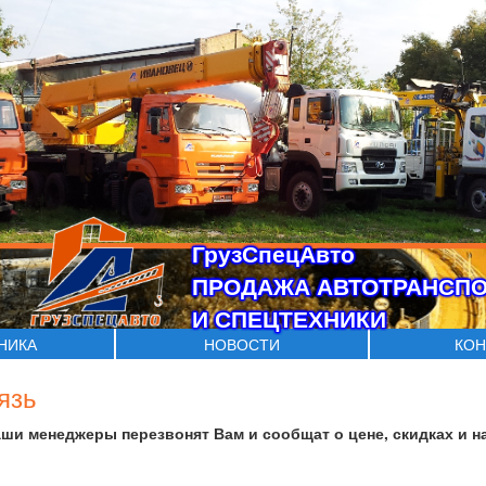
ГрузСпецАвто
ПРОДАЖА АВТОТРАНСП
И СПЕЦТЕХНИКИ
ХНИКА
НОВОСТИ
КОН
язь
аши менеджеры перезвонят Вам и сообщат о цене, скидках и н