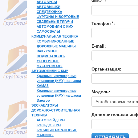
ФИО *:
АВТОБУСЫ
АВТОВЫШКИ
СПЕЦТЕХНИКА
ФУРГОНЫ И БОРТОВЫЕ
СЕДЕЛЬНЫЕ ТЯГАЧИ
Телефон *:
АВТОМОБИЛИ С КМУ
САМОСВАЛЫ
КОММУНАЛЬНАЯ ТЕХНИКА
КОМБИНИРОВАННЫЕ
E-mail:
ДОРОЖНЫЕ МАШИНЫ
ВАКУУМНЫЕ
ПОДМЕТАЛЬНО-
УБОРОЧНЫЕ
МУСОРОВОЗЫ
Организация:
АВТОМОБИЛИ С КМУ
Краноманипуляторные
установки (КМУ) на шасси
КАМАЗ
Краноманипуляторные
Модель:
установки (КМУ) на шасси
Daewoo
ЭКСКАВАТОРЫ
ДОРОЖНО-СТРОИТЕЛЬНАЯ
Дополнительная ин
ТЕХНИКА
АВТОГРЕЙДЕРЫ
БУЛЬДОЗЕРЫ
БУРИЛЬНО-КРАНОВЫЕ
МАШИНЫ
ОТПРАВИТЬ