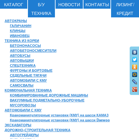
КАТАЛОГ
Б/У
НОВОСТИ
КОНТАКТЫ
ЛИЗИНГ/
ТЕХНИКА
КРЕДИТ
АВТОКРАНЫ
ГАЛИЧАНИН
КЛИНЦЫ
ИВАНОВЕЦ
ТЕХНИКА ИЗ КОРЕИ
БЕТОНОНАСОСЫ
АВТОБЕТОНОСМЕСИТЕЛИ
АВТОБУСЫ
АВТОВЫШКИ
СПЕЦТЕХНИКА
ФУРГОНЫ И БОРТОВЫЕ
СЕДЕЛЬНЫЕ ТЯГАЧИ
АВТОМОБИЛИ С КМУ
САМОСВАЛЫ
КОММУНАЛЬНАЯ ТЕХНИКА
КОМБИНИРОВАННЫЕ ДОРОЖНЫЕ МАШИНЫ
ВАКУУМНЫЕ ПОДМЕТАЛЬНО-УБОРОЧНЫЕ
МУСОРОВОЗЫ
АВТОМОБИЛИ С КМУ
Краноманипуляторные установки (КМУ) на шасси КАМАЗ
Краноманипуляторные установки (КМУ) на шасси Daewoo
ЭКСКАВАТОРЫ
ДОРОЖНО-СТРОИТЕЛЬНАЯ ТЕХНИКА
АВТОГРЕЙДЕРЫ