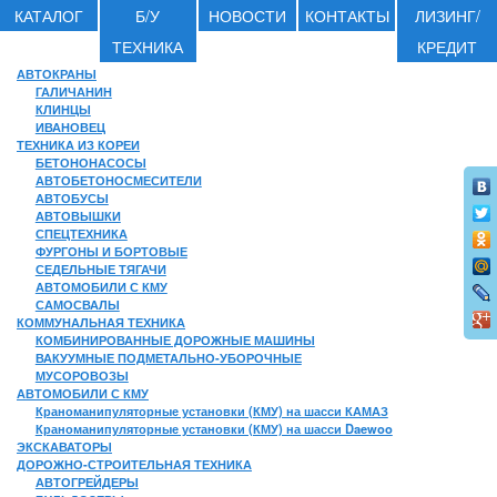
КАТАЛОГ
Б/У
НОВОСТИ
КОНТАКТЫ
ЛИЗИНГ/
ТЕХНИКА
КРЕДИТ
АВТОКРАНЫ
ГАЛИЧАНИН
КЛИНЦЫ
ИВАНОВЕЦ
ТЕХНИКА ИЗ КОРЕИ
БЕТОНОНАСОСЫ
АВТОБЕТОНОСМЕСИТЕЛИ
АВТОБУСЫ
АВТОВЫШКИ
СПЕЦТЕХНИКА
ФУРГОНЫ И БОРТОВЫЕ
СЕДЕЛЬНЫЕ ТЯГАЧИ
АВТОМОБИЛИ С КМУ
САМОСВАЛЫ
КОММУНАЛЬНАЯ ТЕХНИКА
КОМБИНИРОВАННЫЕ ДОРОЖНЫЕ МАШИНЫ
ВАКУУМНЫЕ ПОДМЕТАЛЬНО-УБОРОЧНЫЕ
МУСОРОВОЗЫ
АВТОМОБИЛИ С КМУ
Краноманипуляторные установки (КМУ) на шасси КАМАЗ
Краноманипуляторные установки (КМУ) на шасси Daewoo
ЭКСКАВАТОРЫ
ДОРОЖНО-СТРОИТЕЛЬНАЯ ТЕХНИКА
АВТОГРЕЙДЕРЫ