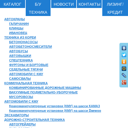
КАТАЛОГ
Б/У
НОВОСТИ
КОНТАКТЫ
ЛИЗИНГ/
ТЕХНИКА
КРЕДИТ
АВТОКРАНЫ
ГАЛИЧАНИН
КЛИНЦЫ
ИВАНОВЕЦ
ТЕХНИКА ИЗ КОРЕИ
БЕТОНОНАСОСЫ
АВТОБЕТОНОСМЕСИТЕЛИ
АВТОБУСЫ
АВТОВЫШКИ
СПЕЦТЕХНИКА
ФУРГОНЫ И БОРТОВЫЕ
СЕДЕЛЬНЫЕ ТЯГАЧИ
АВТОМОБИЛИ С КМУ
САМОСВАЛЫ
КОММУНАЛЬНАЯ ТЕХНИКА
КОМБИНИРОВАННЫЕ ДОРОЖНЫЕ МАШИНЫ
ВАКУУМНЫЕ ПОДМЕТАЛЬНО-УБОРОЧНЫЕ
МУСОРОВОЗЫ
АВТОМОБИЛИ С КМУ
Краноманипуляторные установки (КМУ) на шасси КАМАЗ
Краноманипуляторные установки (КМУ) на шасси Daewoo
ЭКСКАВАТОРЫ
ДОРОЖНО-СТРОИТЕЛЬНАЯ ТЕХНИКА
АВТОГРЕЙДЕРЫ