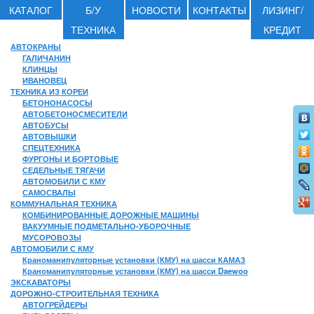
КАТАЛОГ
Б/У
НОВОСТИ
КОНТАКТЫ
ЛИЗИНГ/
ТЕХНИКА
КРЕДИТ
АВТОКРАНЫ
ГАЛИЧАНИН
КЛИНЦЫ
ИВАНОВЕЦ
ТЕХНИКА ИЗ КОРЕИ
БЕТОНОНАСОСЫ
АВТОБЕТОНОСМЕСИТЕЛИ
АВТОБУСЫ
АВТОВЫШКИ
СПЕЦТЕХНИКА
ФУРГОНЫ И БОРТОВЫЕ
СЕДЕЛЬНЫЕ ТЯГАЧИ
АВТОМОБИЛИ С КМУ
САМОСВАЛЫ
КОММУНАЛЬНАЯ ТЕХНИКА
КОМБИНИРОВАННЫЕ ДОРОЖНЫЕ МАШИНЫ
ВАКУУМНЫЕ ПОДМЕТАЛЬНО-УБОРОЧНЫЕ
МУСОРОВОЗЫ
АВТОМОБИЛИ С КМУ
Краноманипуляторные установки (КМУ) на шасси КАМАЗ
Краноманипуляторные установки (КМУ) на шасси Daewoo
ЭКСКАВАТОРЫ
ДОРОЖНО-СТРОИТЕЛЬНАЯ ТЕХНИКА
АВТОГРЕЙДЕРЫ