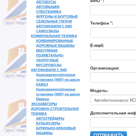
ФИО *:
АВТОБУСЫ
АВТОВЫШКИ
СПЕЦТЕХНИКА
ФУРГОНЫ И БОРТОВЫЕ
СЕДЕЛЬНЫЕ ТЯГАЧИ
Телефон *:
АВТОМОБИЛИ С КМУ
САМОСВАЛЫ
КОММУНАЛЬНАЯ ТЕХНИКА
КОМБИНИРОВАННЫЕ
E-mail:
ДОРОЖНЫЕ МАШИНЫ
ВАКУУМНЫЕ
ПОДМЕТАЛЬНО-
УБОРОЧНЫЕ
МУСОРОВОЗЫ
Организация:
АВТОМОБИЛИ С КМУ
Краноманипуляторные
установки (КМУ) на шасси
КАМАЗ
Краноманипуляторные
Модель:
установки (КМУ) на шасси
Daewoo
ЭКСКАВАТОРЫ
ДОРОЖНО-СТРОИТЕЛЬНАЯ
Дополнительная ин
ТЕХНИКА
АВТОГРЕЙДЕРЫ
БУЛЬДОЗЕРЫ
БУРИЛЬНО-КРАНОВЫЕ
МАШИНЫ
ОТПРАВИТЬ