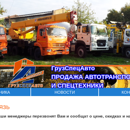
ГрузСпецАвто
ПРОДАЖА АВТОТРАНСП
И СПЕЦТЕХНИКИ
ХНИКА
НОВОСТИ
КОН
язь
аши менеджеры перезвонят Вам и сообщат о цене, скидках и н