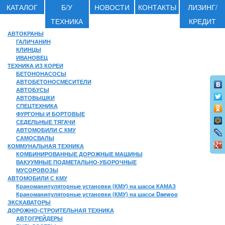
КАТАЛОГ
Б/У
НОВОСТИ
КОНТАКТЫ
ЛИЗИНГ/
ТЕХНИКА
КРЕДИТ
АВТОКРАНЫ
ГАЛИЧАНИН
КЛИНЦЫ
ИВАНОВЕЦ
ТЕХНИКА ИЗ КОРЕИ
БЕТОНОНАСОСЫ
АВТОБЕТОНОСМЕСИТЕЛИ
АВТОБУСЫ
АВТОВЫШКИ
СПЕЦТЕХНИКА
ФУРГОНЫ И БОРТОВЫЕ
СЕДЕЛЬНЫЕ ТЯГАЧИ
АВТОМОБИЛИ С КМУ
САМОСВАЛЫ
КОММУНАЛЬНАЯ ТЕХНИКА
КОМБИНИРОВАННЫЕ ДОРОЖНЫЕ МАШИНЫ
ВАКУУМНЫЕ ПОДМЕТАЛЬНО-УБОРОЧНЫЕ
МУСОРОВОЗЫ
АВТОМОБИЛИ С КМУ
Краноманипуляторные установки (КМУ) на шасси КАМАЗ
Краноманипуляторные установки (КМУ) на шасси Daewoo
ЭКСКАВАТОРЫ
ДОРОЖНО-СТРОИТЕЛЬНАЯ ТЕХНИКА
АВТОГРЕЙДЕРЫ