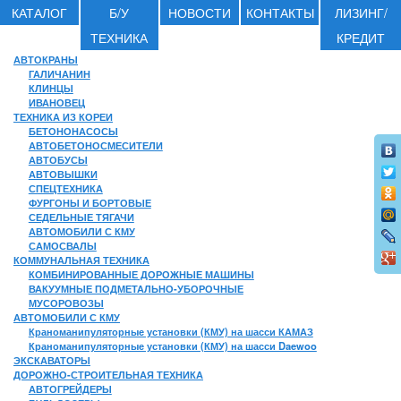
КАТАЛОГ
Б/У
НОВОСТИ
КОНТАКТЫ
ЛИЗИНГ/
ТЕХНИКА
КРЕДИТ
АВТОКРАНЫ
ГАЛИЧАНИН
КЛИНЦЫ
ИВАНОВЕЦ
ТЕХНИКА ИЗ КОРЕИ
БЕТОНОНАСОСЫ
АВТОБЕТОНОСМЕСИТЕЛИ
АВТОБУСЫ
АВТОВЫШКИ
СПЕЦТЕХНИКА
ФУРГОНЫ И БОРТОВЫЕ
СЕДЕЛЬНЫЕ ТЯГАЧИ
АВТОМОБИЛИ С КМУ
САМОСВАЛЫ
КОММУНАЛЬНАЯ ТЕХНИКА
КОМБИНИРОВАННЫЕ ДОРОЖНЫЕ МАШИНЫ
ВАКУУМНЫЕ ПОДМЕТАЛЬНО-УБОРОЧНЫЕ
МУСОРОВОЗЫ
АВТОМОБИЛИ С КМУ
Краноманипуляторные установки (КМУ) на шасси КАМАЗ
Краноманипуляторные установки (КМУ) на шасси Daewoo
ЭКСКАВАТОРЫ
ДОРОЖНО-СТРОИТЕЛЬНАЯ ТЕХНИКА
АВТОГРЕЙДЕРЫ