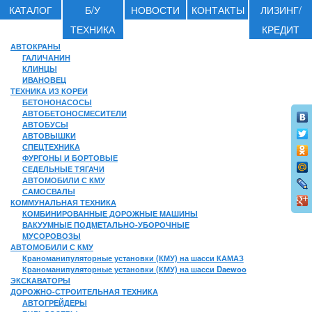
КАТАЛОГ
Б/У
НОВОСТИ
КОНТАКТЫ
ЛИЗИНГ/
ТЕХНИКА
КРЕДИТ
АВТОКРАНЫ
ГАЛИЧАНИН
КЛИНЦЫ
ИВАНОВЕЦ
ТЕХНИКА ИЗ КОРЕИ
БЕТОНОНАСОСЫ
АВТОБЕТОНОСМЕСИТЕЛИ
АВТОБУСЫ
АВТОВЫШКИ
СПЕЦТЕХНИКА
ФУРГОНЫ И БОРТОВЫЕ
СЕДЕЛЬНЫЕ ТЯГАЧИ
АВТОМОБИЛИ С КМУ
САМОСВАЛЫ
КОММУНАЛЬНАЯ ТЕХНИКА
КОМБИНИРОВАННЫЕ ДОРОЖНЫЕ МАШИНЫ
ВАКУУМНЫЕ ПОДМЕТАЛЬНО-УБОРОЧНЫЕ
МУСОРОВОЗЫ
АВТОМОБИЛИ С КМУ
Краноманипуляторные установки (КМУ) на шасси КАМАЗ
Краноманипуляторные установки (КМУ) на шасси Daewoo
ЭКСКАВАТОРЫ
ДОРОЖНО-СТРОИТЕЛЬНАЯ ТЕХНИКА
АВТОГРЕЙДЕРЫ