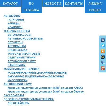
КАТАЛОГ
Б/У
НОВОСТИ
КОНТАКТЫ
ЛИЗИНГ/
ТЕХНИКА
КРЕДИТ
АВТОКРАНЫ
ГАЛИЧАНИН
КЛИНЦЫ
ИВАНОВЕЦ
ТЕХНИКА ИЗ КОРЕИ
БЕТОНОНАСОСЫ
АВТОБЕТОНОСМЕСИТЕЛИ
АВТОБУСЫ
АВТОВЫШКИ
СПЕЦТЕХНИКА
ФУРГОНЫ И БОРТОВЫЕ
СЕДЕЛЬНЫЕ ТЯГАЧИ
АВТОМОБИЛИ С КМУ
САМОСВАЛЫ
КОММУНАЛЬНАЯ ТЕХНИКА
КОМБИНИРОВАННЫЕ ДОРОЖНЫЕ МАШИНЫ
ВАКУУМНЫЕ ПОДМЕТАЛЬНО-УБОРОЧНЫЕ
МУСОРОВОЗЫ
АВТОМОБИЛИ С КМУ
Краноманипуляторные установки (КМУ) на шасси КАМАЗ
Краноманипуляторные установки (КМУ) на шасси Daewoo
ЭКСКАВАТОРЫ
ДОРОЖНО-СТРОИТЕЛЬНАЯ ТЕХНИКА
АВТОГРЕЙДЕРЫ