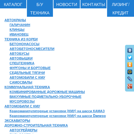
КАТАЛОГ
Б/У
НОВОСТИ
КОНТАКТЫ
ЛИЗИНГ/
ТЕХНИКА
КРЕДИТ
АВТОКРАНЫ
ГАЛИЧАНИН
КЛИНЦЫ
ИВАНОВЕЦ
ТЕХНИКА ИЗ КОРЕИ
БЕТОНОНАСОСЫ
АВТОБЕТОНОСМЕСИТЕЛИ
АВТОБУСЫ
АВТОВЫШКИ
СПЕЦТЕХНИКА
ФУРГОНЫ И БОРТОВЫЕ
СЕДЕЛЬНЫЕ ТЯГАЧИ
АВТОМОБИЛИ С КМУ
САМОСВАЛЫ
КОММУНАЛЬНАЯ ТЕХНИКА
КОМБИНИРОВАННЫЕ ДОРОЖНЫЕ МАШИНЫ
ВАКУУМНЫЕ ПОДМЕТАЛЬНО-УБОРОЧНЫЕ
МУСОРОВОЗЫ
АВТОМОБИЛИ С КМУ
Краноманипуляторные установки (КМУ) на шасси КАМАЗ
Краноманипуляторные установки (КМУ) на шасси Daewoo
ЭКСКАВАТОРЫ
ДОРОЖНО-СТРОИТЕЛЬНАЯ ТЕХНИКА
АВТОГРЕЙДЕРЫ