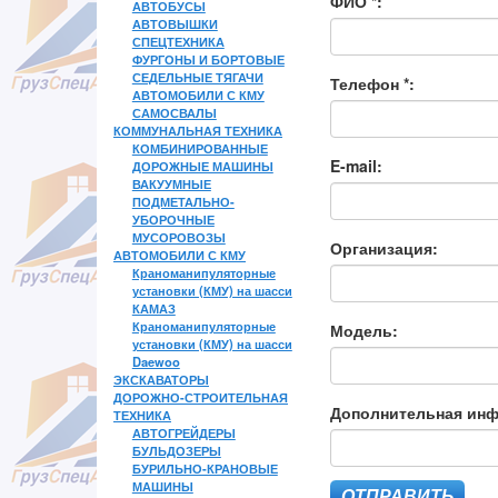
ФИО *:
АВТОБУСЫ
АВТОВЫШКИ
СПЕЦТЕХНИКА
ФУРГОНЫ И БОРТОВЫЕ
СЕДЕЛЬНЫЕ ТЯГАЧИ
Телефон *:
АВТОМОБИЛИ С КМУ
САМОСВАЛЫ
КОММУНАЛЬНАЯ ТЕХНИКА
КОМБИНИРОВАННЫЕ
E-mail:
ДОРОЖНЫЕ МАШИНЫ
ВАКУУМНЫЕ
ПОДМЕТАЛЬНО-
УБОРОЧНЫЕ
МУСОРОВОЗЫ
Организация:
АВТОМОБИЛИ С КМУ
Краноманипуляторные
установки (КМУ) на шасси
КАМАЗ
Краноманипуляторные
Модель:
установки (КМУ) на шасси
Daewoo
ЭКСКАВАТОРЫ
ДОРОЖНО-СТРОИТЕЛЬНАЯ
Дополнительная ин
ТЕХНИКА
АВТОГРЕЙДЕРЫ
БУЛЬДОЗЕРЫ
БУРИЛЬНО-КРАНОВЫЕ
МАШИНЫ
ОТПРАВИТЬ