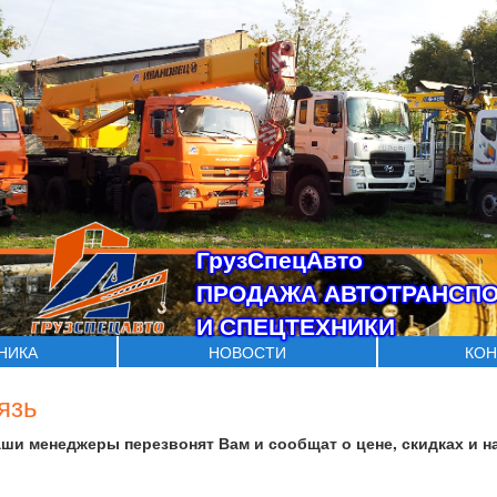
ГрузСпецАвто
ПРОДАЖА АВТОТРАНСП
И СПЕЦТЕХНИКИ
ХНИКА
НОВОСТИ
КОН
язь
аши менеджеры перезвонят Вам и сообщат о цене, скидках и н