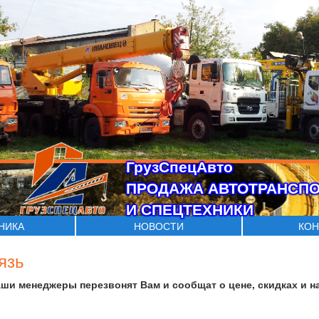
ГрузСпецАвто
ПРОДАЖА АВТОТРАНСП
И СПЕЦТЕХНИКИ
ХНИКА
НОВОСТИ
КОН
язь
аши менеджеры перезвонят Вам и сообщат о цене, скидках и н