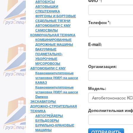
ФИО *:
АВТОБУСЫ
АВТОВЫШКИ
СПЕЦТЕХНИКА
ФУРГОНЫ И БОРТОВЫЕ
СЕДЕЛЬНЫЕ ТЯГАЧИ
Телефон *:
АВТОМОБИЛИ С КМУ
САМОСВАЛЫ
КОММУНАЛЬНАЯ ТЕХНИКА
КОМБИНИРОВАННЫЕ
E-mail:
ДОРОЖНЫЕ МАШИНЫ
ВАКУУМНЫЕ
ПОДМЕТАЛЬНО-
УБОРОЧНЫЕ
МУСОРОВОЗЫ
Организация:
АВТОМОБИЛИ С КМУ
Краноманипуляторные
установки (КМУ) на шасси
КАМАЗ
Краноманипуляторные
Модель:
установки (КМУ) на шасси
Daewoo
ЭКСКАВАТОРЫ
ДОРОЖНО-СТРОИТЕЛЬНАЯ
Дополнительная ин
ТЕХНИКА
АВТОГРЕЙДЕРЫ
БУЛЬДОЗЕРЫ
БУРИЛЬНО-КРАНОВЫЕ
МАШИНЫ
ОТПРАВИТЬ