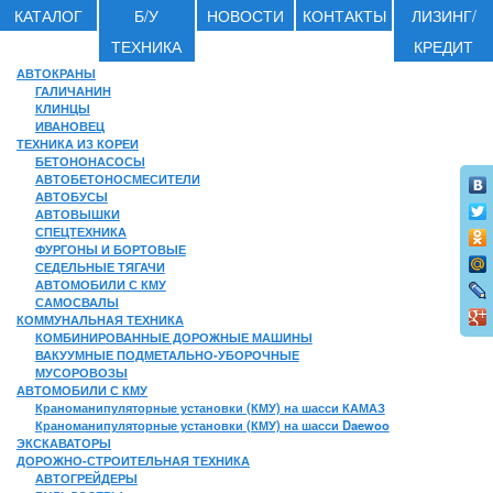
КАТАЛОГ
Б/У
НОВОСТИ
КОНТАКТЫ
ЛИЗИНГ/
ТЕХНИКА
КРЕДИТ
АВТОКРАНЫ
ГАЛИЧАНИН
КЛИНЦЫ
ИВАНОВЕЦ
ТЕХНИКА ИЗ КОРЕИ
БЕТОНОНАСОСЫ
АВТОБЕТОНОСМЕСИТЕЛИ
АВТОБУСЫ
АВТОВЫШКИ
СПЕЦТЕХНИКА
ФУРГОНЫ И БОРТОВЫЕ
СЕДЕЛЬНЫЕ ТЯГАЧИ
АВТОМОБИЛИ С КМУ
САМОСВАЛЫ
КОММУНАЛЬНАЯ ТЕХНИКА
КОМБИНИРОВАННЫЕ ДОРОЖНЫЕ МАШИНЫ
ВАКУУМНЫЕ ПОДМЕТАЛЬНО-УБОРОЧНЫЕ
МУСОРОВОЗЫ
АВТОМОБИЛИ С КМУ
Краноманипуляторные установки (КМУ) на шасси КАМАЗ
Краноманипуляторные установки (КМУ) на шасси Daewoo
ЭКСКАВАТОРЫ
ДОРОЖНО-СТРОИТЕЛЬНАЯ ТЕХНИКА
АВТОГРЕЙДЕРЫ