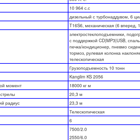
10 964 с.с
дизельный с турбонаддувом, 6 ц
T16S6, механическая (6 вперед, 1
электростеклоподъемники, подогр
с поддержкой CD|MP3|USB, спаль
печка/кондиционер, пневмо сиден
тормоз, рулевая колонка наклоня
телескопическая
Грузоподъемность 10 тонн
Kanglim KS 2056
ой момент
18000 кг м
 стрелы
20,3 м
ий радиус
23,3 м
Телескопическая
6
7500/2.0
2550/6.0