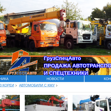
ГрузСпецАвто
ПРОДАЖА АВТОТРАНСП
И СПЕЦТЕХНИКИ
ХНИКА
НОВОСТИ
КОН
З КОРЕИ
>
АВТОМОБИЛИ С КМУ
>