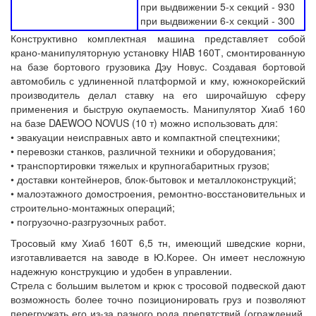
при выдвижении 5-х секций - 930
при выдвижении 6-х секций - 300
Конструктивно комплектная машина представляет собой
крано-манипуляторную установку HIAB 160Т, смонтированную
на базе бортового грузовика Дэу Новус. Создавая бортовой
автомобиль с удлиненной платформой и кму, южнокорейский
производитель делал ставку на его широчайшую сферу
применения и быструю окупаемость. Манипулятор Хиаб 160
на базе DAEWOO NOVUS (10 т) можно использовать для:
• эвакуации неисправных авто и компактной спецтехники;
• перевозки станков, различной техники и оборудования;
• транспортировки тяжелых и крупногабаритных грузов;
• доставки контейнеров, блок-бытовок и металлоконструкций;
• малоэтажного домостроения, ремонтно-восстановительных и
строительно-монтажных операций;
• погрузочно-разгрузочных работ.
Тросовый кму Хиаб 160Т 6,5 тн, имеющий шведские корни,
изготавливается на заводе в Ю.Корее. Он имеет несложную
надежную конструкцию и удобен в управлении.
Стрела с большим вылетом и крюк с тросовой подвеской дают
возможность более точно позиционировать груз и позволяют
перегружать его из-за разного рода препятствий (ограждений,