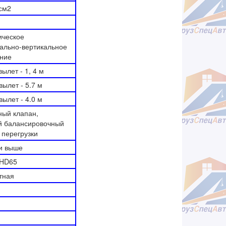
/см2
ическое
тально-вертикальное
ние
вылет - 1, 4 м
 вылет - 5.7 м
 вылет - 4.0 м
ный клапан,
ой балансировочный
 перегрузки
 и выше
 HD65
тная