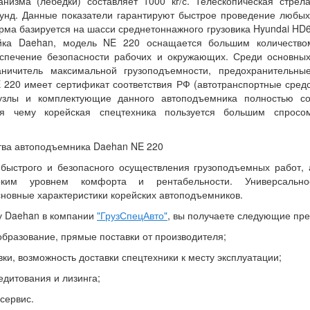
анизма (лебедки) составляет 1000 кг/с. Телескопическая стрел
кунд. Данные показатели гарантируют быстрое проведение любых
а базируется на шасси среднетоннажного грузовика Hyundai HD65 
йка Daehan, модель NE 220 оснащается большим количеством
спечение безопасности рабочих и окружающих. Среди основных
аничитель максимальной грузоподъемности, предохранительны
 220 имеет сертификат соответствия РФ (автотранспортные сред
 узлы и комплектующие данного автоподъемника полностью со
аря чему корейская спецтехника пользуется большим спрос
ва автоподъемника Daehan NE 220
быстрого и безопасного осуществления грузоподъемных работ,
ким уровнем комфорта и рентабельности. Универсально
сновные характеристики корейских автоподъемников.
у Daehan в компании
"ГрузСпецАвто"
, вы получаете следующие пр
образование, прямые поставки от производителя;
вки, возможность доставки спецтехники к месту эксплуатации;
едитования и лизинга;
сервис.