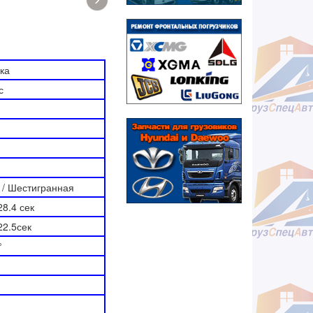
ка
с
 / Шестигранная
28.4 сек
22.5сек
°