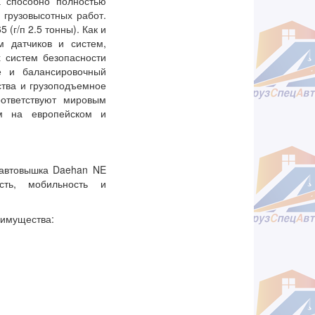
а способно полностью
 грузовысотных работ.
(г/п 2.5 тонны). Как и
 датчиков и систем,
 систем безопасности
е и балансировочный
ства и грузоподъемное
ответствуют мировым
ом на европейском и
 автовышка Daehan NE
сть, мобильность и
еимущества: