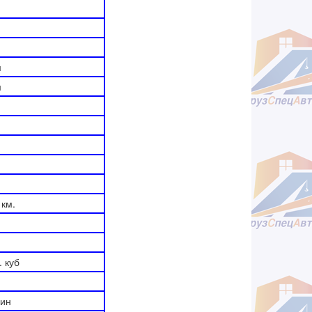
м
м
 км.
. куб
мин