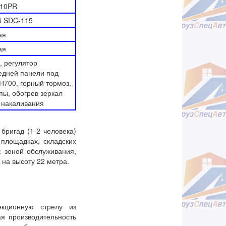
-10PR
6 SDC-115
ая
ая
, регулятор
редней панели под
Н700, горный тормоз,
пы, обогрев зеркал
и накаливания
ригад (1-2 человека)
площадках, складских
с зоной обслуживания,
 на высоту 22 метра.
екционную стрелу из
ая производительность