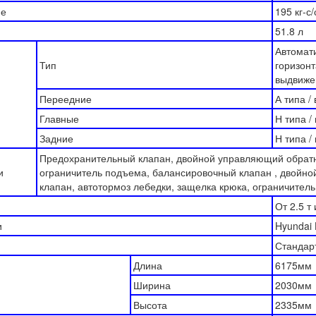
ие
195 кг-с
51.8 л
Автомат
Тип
горизон
выдвиже
Переедние
А типа / 
Главные
Н типа /
Задние
Н типа /
Предохранительный клапан, двойной управляющий обрат
и
ограничитель подъема, балансировочный клапан , двойн
клапан, автотормоз лебедки, защелка крюка, ограничитель
От 2.5 т
и
Hyundai
Стандар
Длина
6175мм
Ширина
2030мм
Высота
2335мм