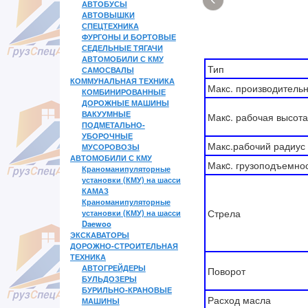
АВТОБУСЫ
АВТОВЫШКИ
СПЕЦТЕХНИКА
ФУРГОНЫ И БОРТОВЫЕ
СЕДЕЛЬНЫЕ ТЯГАЧИ
АВТОМОБИЛИ С КМУ
Тип
САМОСВАЛЫ
КОММУНАЛЬНАЯ ТЕХНИКА
Макс. производительн
КОМБИНИРОВАННЫЕ
ДОРОЖНЫЕ МАШИНЫ
ВАКУУМНЫЕ
Макc. рабочая высота
ПОДМЕТАЛЬНО-
УБОРОЧНЫЕ
Макс.рабочий радиус
МУСОРОВОЗЫ
АВТОМОБИЛИ С КМУ
Макc. грузоподъемно
Краноманипуляторные
установки (КМУ) на шасси
КАМАЗ
Краноманипуляторные
Стрела
установки (КМУ) на шасси
Daewoo
ЭКСКАВАТОРЫ
ДОРОЖНО-СТРОИТЕЛЬНАЯ
ТЕХНИКА
АВТОГРЕЙДЕРЫ
Поворот
БУЛЬДОЗЕРЫ
БУРИЛЬНО-КРАНОВЫЕ
Расход масла
МАШИНЫ