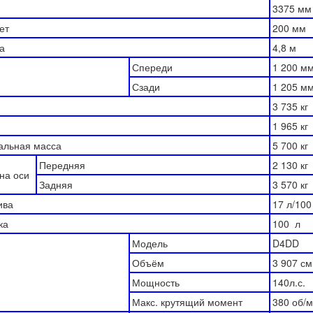
3375 мм
ет
200 мм
а
4,8 м
Спереди
1 200 м
Сзади
1 205 м
3 735 кг
1 965 кг
альная масса
5 700 кг
Передняя
2 130 кг
на оси
Задняя
3 570 кг
ива
17 л/100
ка
100 л
Модель
D4DD
Объём
3 907 см
Мощность
140л.с.
Макс. крутящий момент
380 об/