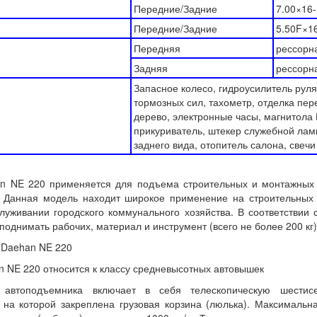
Передние/Задние
7.00×16
Передние/Задние
5.50F×1
Передняя
рессорн
Задняя
рессорн
Запасное колесо, гидроусилитель руля
тормозных сил, тахометр, отделка пе
дерево, электронные часы, магнитола 
прикуриватель, штекер служебной лам
заднего вида, отопитель салона, свеч
n NE 220 применяется для подъема строительных и монтажных б
. Данная модель находит широкое применение на строительных 
луживании городского коммунального хозяйства. В соответствии 
однимать рабочих, материал и инструмент (всего не более 200 кг)
 Daehan NE 220
 NE 220 относится к классу средневысотных автовышек
автоподъемника включает в себя телескопическую шестис
 на которой закреплена грузовая корзина (люлька). Максимальн