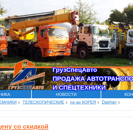
ГрузСпецАвто
ПРОДАЖА АВТОТРАНСП
И СПЕЦТЕХНИКИ
ХНИКА
НОВОСТИ
КОН
ЕМНИКИ
>
ТЕЛЕСКОПИЧЕСКИЕ
>
пр-во КОРЕЯ
>
Daehan
>
цену со скидкой