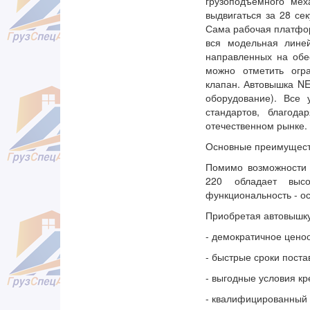
грузоподъемного мех
выдвигаться за 28 се
Сама рабочая платформ
вся модельная лине
направленных на обе
можно отметить огр
клапан. Автовышка NE
оборудование). Все
стандартов, благод
отечественном рынке.
Основные преимущест
Помимо возможности 
220 обладает высо
функциональность - о
Приобретая автовышк
- демократичное цено
- быстрые сроки поста
- выгодные условия кр
- квалифицированный 