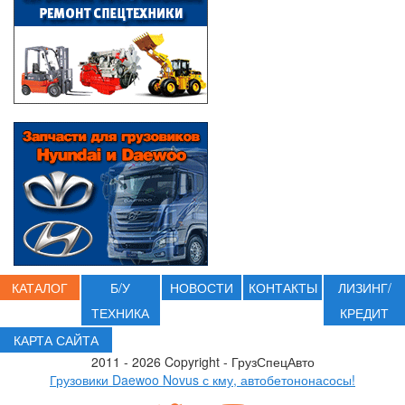
КАТАЛОГ
Б/У
НОВОСТИ
КОНТАКТЫ
ЛИЗИНГ/
ТЕХНИКА
КРЕДИТ
КАРТА САЙТА
2011 - 2026 Copyright - ГрузСпецАвто
Грузовики Daewoo Novus с кму, автобетононасосы!