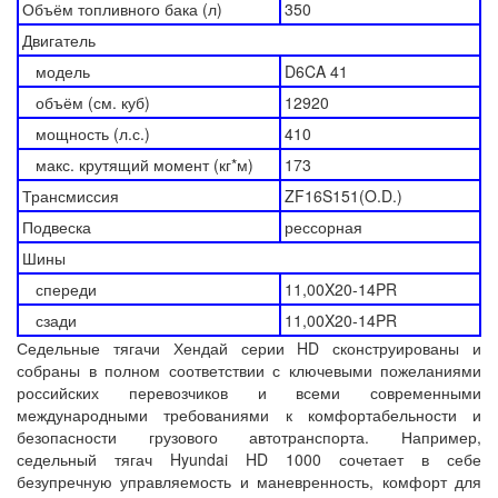
Объём топливного бака (л)
350
Двигатель
модель
D6CA 41
объём (см. куб)
12920
мощность (л.с.)
410
макс. крутящий момент (кг*м)
173
Трансмиссия
ZF16S151(O.D.)
Подвеска
рессорная
Шины
спереди
11,00X20-14PR
сзади
11,00X20-14PR
Седельные тягачи Хендай серии HD сконструированы и
собраны в полном соответствии с ключевыми пожеланиями
российских перевозчиков и всеми современными
международными требованиями к комфортабельности и
безопасности грузового автотранспорта. Например,
седельный тягач Hyundai HD 1000 сочетает в себе
безупречную управляемость и маневренность, комфорт для