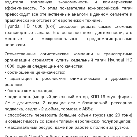
водителя, топливную экономичность и коммерческую
эффективность. По этим показателям южнокорейский тягач
превосходит все отечественные аналоги в данном сегменте и
практически не отстает от европейской технике.
Hyundai HD 1000 (6x4) способен решать самые сложные
транспортные задачи. Его основное поле деятельности, это
местные и межрегиональные среднемагистральные
перевозки.
Отечественные логистические компании и транспортные
организации стремятся купить седельный тягач Hyundai HD
1000, оценив следующие его качества:
• соотношение цена-качество;
• адаптация к российским климатическим и дорожным
реалиям;
• богатая комплектация;
• надежность (мощный дизельный мотор, КПП 16 ступ. фирмы
ZF с делителем, 2 ведущие оси с блокировкой, рессорная
подвеска, седло - 2 дюйма, тормоза с ABS);
• способность перевозить большие объем грузов (до 20 тонн)
и совместимость со всеми типами европейских полуприцепов;
• максимальный ресурс, даже при работе с полной загрузкой.
Компанией "ГрузСпецАвто" производится продажа седельных