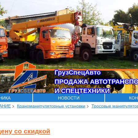
ГрузСпецАвто
ПРОДАЖА АВТОТРАНСП
И СПЕЦТЕХНИКИ
ХНИКА
НОВОСТИ
КОН
АНИЕ
>
Краноманипуляторные установки
>
Тросовые манипулят
цену со скидкой