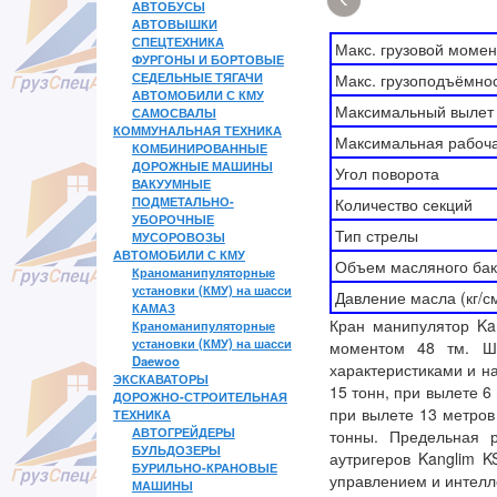
АВТОБУСЫ
АВТОВЫШКИ
СПЕЦТЕХНИКА
Макс. грузовой момент
ФУРГОНЫ И БОРТОВЫЕ
СЕДЕЛЬНЫЕ ТЯГАЧИ
Макс. грузоподъёмнос
АВТОМОБИЛИ С КМУ
Максимальный вылет 
САМОСВАЛЫ
КОММУНАЛЬНАЯ ТЕХНИКА
Максимальная рабоча
КОМБИНИРОВАННЫЕ
ДОРОЖНЫЕ МАШИНЫ
Угол поворота
ВАКУУМНЫЕ
ПОДМЕТАЛЬНО-
Количество секций
УБОРОЧНЫЕ
Тип стрелы
МУСОРОВОЗЫ
АВТОМОБИЛИ С КМУ
Объем масляного бак
Краноманипуляторные
установки (КМУ) на шасси
Давление масла (кг/с
КАМАЗ
Кран манипулятор Ka
Краноманипуляторные
установки (КМУ) на шасси
моментом 48 тм. Ш
Daewoo
характеристиками и н
ЭКСКАВАТОРЫ
15 тонн, при вылете 6
ДОРОЖНО-СТРОИТЕЛЬНАЯ
при вылете 13 метров
ТЕХНИКА
АВТОГРЕЙДЕРЫ
тонны. Предельная 
БУЛЬДОЗЕРЫ
аутригеров Kanglim 
БУРИЛЬНО-КРАНОВЫЕ
управлением и интелл
МАШИНЫ