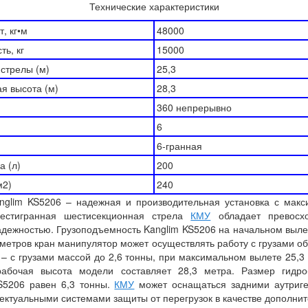
Технические характеристики
, кг•м
48000
ть, кг
15000
стрелы (м)
25,3
я высота (м)
28,3
360 непрерывно
6
6-гранная
а (л)
200
м2)
240
nglim KS5206 – надежная и производительная установка с ма
естигранная шестисекционная стрела
КМУ
обладает превосх
адежностью. Грузоподъемность Kanglim KS5206 на начальном вылет
 метров кран манипулятор может осуществлять работу с грузами о
 – с грузами массой до 2,6 тонны, при максимальном вылете 25,3 
рабочая высота модели составляет 28,3 метра. Размер гидро
KS5206 равен 6,3 тонны.
КМУ
может оснащаться задними аутриг
ектуальными системами защиты от перегрузок в качестве дополни