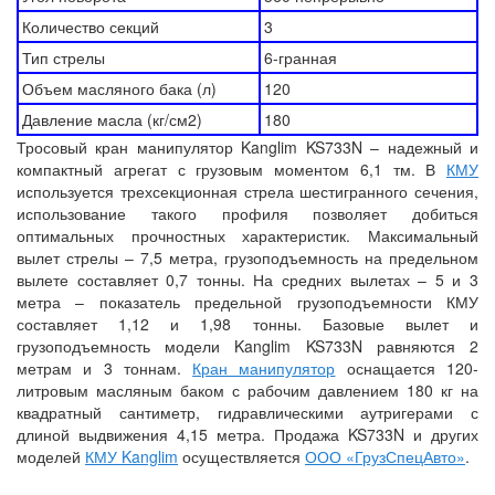
Количество секций
3
Тип стрелы
6-гранная
Объем масляного бака (л)
120
Давление масла (кг/см2)
180
Тросовый кран манипулятор Kanglim KS733N – надежный и
компактный агрегат с грузовым моментом 6,1 тм. В
КМУ
используется трехсекционная стрела шестигранного сечения,
использование такого профиля позволяет добиться
оптимальных прочностных характеристик. Максимальный
вылет стрелы – 7,5 метра, грузоподъемность на предельном
вылете составляет 0,7 тонны. На средних вылетах – 5 и 3
метра – показатель предельной грузоподъемности КМУ
составляет 1,12 и 1,98 тонны. Базовые вылет и
грузоподъемность модели Kanglim KS733N равняются 2
метрам и 3 тоннам.
Кран манипулятор
оснащается 120-
литровым масляным баком с рабочим давлением 180 кг на
квадратный сантиметр, гидравлическими аутригерами с
длиной выдвижения 4,15 метра. Продажа KS733N и других
моделей
КМУ Kanglim
осуществляется
ООО «ГрузСпецАвто»
.