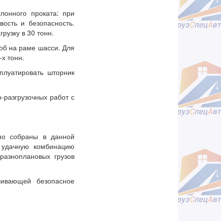
лонного проката: при
вость и безопасность.
рузку в 30 тонн.
об на раме шасси. Для
х тонн.
луатировать шторник
-разгрузочных работ с
но собраны в данной
 удачную комбинацию
разноплановых грузов
чивающей безопасное