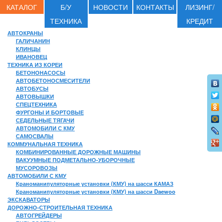
КАТАЛОГ
Б/У
НОВОСТИ
КОНТАКТЫ
ЛИЗИНГ/
ТЕХНИКА
КРЕДИТ
АВТОКРАНЫ
ГАЛИЧАНИН
КЛИНЦЫ
ИВАНОВЕЦ
ТЕХНИКА ИЗ КОРЕИ
БЕТОНОНАСОСЫ
АВТОБЕТОНОСМЕСИТЕЛИ
АВТОБУСЫ
АВТОВЫШКИ
СПЕЦТЕХНИКА
ФУРГОНЫ И БОРТОВЫЕ
СЕДЕЛЬНЫЕ ТЯГАЧИ
АВТОМОБИЛИ С КМУ
САМОСВАЛЫ
КОММУНАЛЬНАЯ ТЕХНИКА
КОМБИНИРОВАННЫЕ ДОРОЖНЫЕ МАШИНЫ
ВАКУУМНЫЕ ПОДМЕТАЛЬНО-УБОРОЧНЫЕ
МУСОРОВОЗЫ
АВТОМОБИЛИ С КМУ
Краноманипуляторные установки (КМУ) на шасси КАМАЗ
Краноманипуляторные установки (КМУ) на шасси Daewoo
ЭКСКАВАТОРЫ
ДОРОЖНО-СТРОИТЕЛЬНАЯ ТЕХНИКА
АВТОГРЕЙДЕРЫ