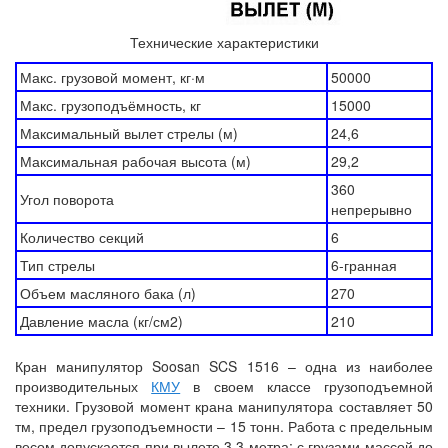
Технические характеристики
Макс. грузовой момент, кг·м
50000
Макс. грузоподъёмность, кг
15000
Максимальный вылет стрелы (м)
24,6
Максимальная рабочая высота (м)
29,2
360
Угол поворота
непрерывно
Количество секций
6
Тип стрелы
6-гранная
Объем масляного бака (л)
270
Давление масла (кг/см2)
210
Кран манипулятор Soosan SCS 1516 – одна из наиболее
производительных
КМУ
в своем классе грузоподъемной
техники. Грузовой момент крана манипулятора составляет 50
тм, предел грузоподъемности – 15 тонн. Работа с предельным
весом допускается при вылете 3,3 метра; с грузами массой до