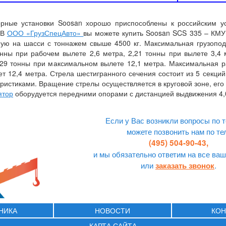
рные установки Soosan хорошо приспособлены к российским у
 В
ООО «ГрузСпецАвто»
вы можете купить Soosan SCS 335 – КМУ
емую на шасси с тоннажем свыше 4500 кг. Максимальная грузопо
онны при рабочем вылете 2,6 метра, 2,21 тонны при вылете 3,4 
,29 тонны при максимальном вылете 12,1 метра. Максимальная 
т 12,4 метра. Стрела шестигранного сечения состоит из 5 секци
истиками. Вращение стрелы осуществляется в круговой зоне, его 
ятор
оборудуется передними опорами с дистанцией выдвижения 4,
Если у Вас возникли вопросы по т
можете позвонить нам по те
(495) 504-90-43,
и мы обязательно ответим на все ваш
или
.
заказать звонок
ХНИКА
НОВОСТИ
КОН
КАРТА САЙТА