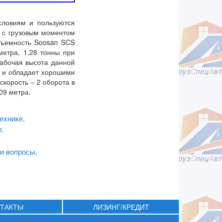
словиям и пользуются
 с грузовым моментом
дъемность Soosan SCS
метра, 1,28 тонны при
рабочая высота данной
й и обладает хорошими
скорость – 2 оборота в
09 метра.
ехнике,
л.
и вопросы,
ТАКТЫ
ЛИЗИНГ/КРЕДИТ