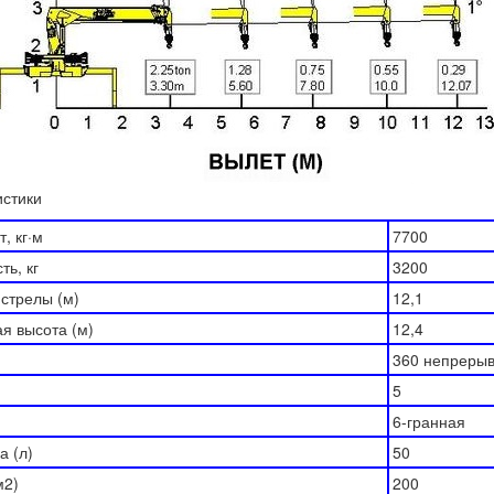
истики
, кг·м
7700
ть, кг
3200
стрелы (м)
12,1
я высота (м)
12,4
360 непреры
5
6-гранная
а (л)
50
м2)
200