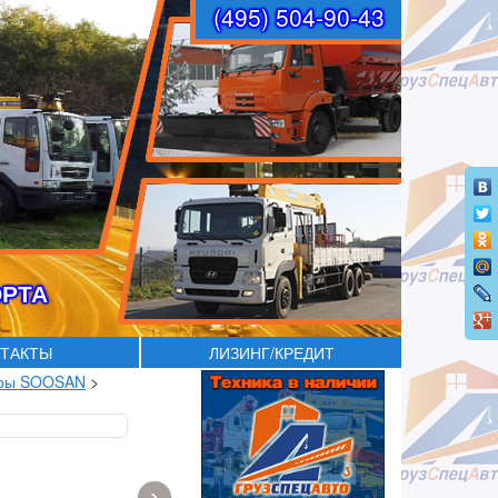
(495) 504-90-43
ОРТА
ТАКТЫ
ЛИЗИНГ/КРЕДИТ
оры SOOSAN
>
›