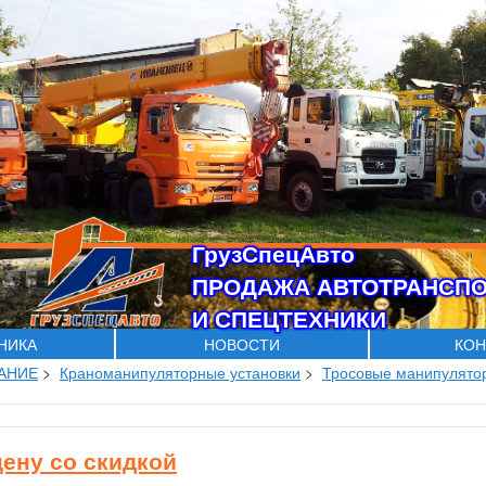
ГрузСпецАвто
ПРОДАЖА АВТОТРАНСП
И СПЕЦТЕХНИКИ
ХНИКА
НОВОСТИ
КОН
АНИЕ
>
Краноманипуляторные установки
>
Тросовые манипулят
цену со скидкой