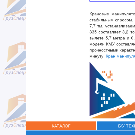
Крановые манипулято
стабильным спросом.
7,7 тм, устанавлива
335 составляет 3,2 т
вылете 5,7 метра и 0
модели КМУ составляе
прочностными характер
минуту.
Кран манипул
КАТАЛОГ
Б/У ТЕ