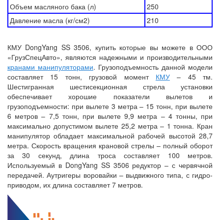
Объем масляного бака (л)
250
Давление масла (кг/см2)
210
КМУ DongYang SS 3506, купить которые вы можете в ООО
«ГрузСпецАвто», являются надежными и производительными
кранами манипуляторами
. Грузоподъемность данной модели
составляет 15 тонн, грузовой момент
КМУ
– 45 тм.
Шестигранная шестисекционная стрела установки
обеспечивает хорошие показатели вылетов и
грузоподъемности: при вылете 3 метра – 15 тонн, при вылете
6 метров – 7,5 тонн, при вылете 9,9 метра – 4 тонны, при
максимально допустимом вылете 25,2 метра – 1 тонна. Кран
манипулятор обладает максимальной рабочей высотой 28,7
метра. Скорость вращения крановой стрелы – полный оборот
за 30 секунд, длина троса составляет 100 метров.
Используемый в DongYang SS 3506 редуктор – с червячной
передачей. Аутригеры воровайки – выдвижного типа, с гидро-
приводом, их длина составляет 7 метров.