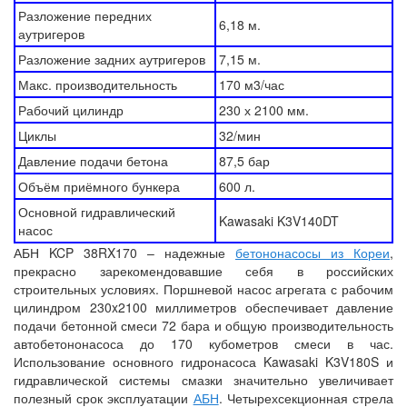
Разложение передних
6,18 м.
аутригеров
Разложение задних аутригеров
7,15 м.
Макс. производительность
170 м3/час
Рабочий цилиндр
230 х 2100 мм.
Циклы
32/мин
Давление подачи бетона
87,5 бар
Объём приёмного бункера
600 л.
Основной гидравлический
Kawasaki K3V140DT
насос
АБН KCP 38RX170 – надежные
бетононасосы из Кореи
,
прекрасно зарекомендовавшие себя в российских
строительных условиях. Поршневой насос агрегата с рабочим
цилиндром 230x2100 миллиметров обеспечивает давление
подачи бетонной смеси 72 бара и общую производительность
автобетононасоса до 170 кубометров смеси в час.
Использование основного гидронасоса Kawasaki K3V180S и
гидравлической системы смазки значительно увеличивает
полезный срок эксплуатации
АБН
. Четырехсекционная стрела