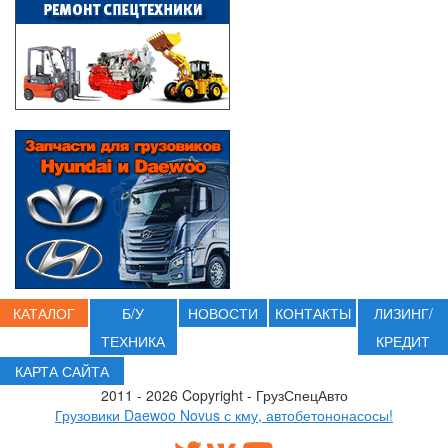
КАТАЛОГ
Б/У
НОВОСТИ
КОНТАКТЫ
ЛИЗИНГ/
ТЕХНИКА
КРЕДИТ
КАРТА САЙТА
2011 - 2026 Copyright - ГрузСпецАвто
Грузовики Daewoo Novus с кму, автобетононасосы!