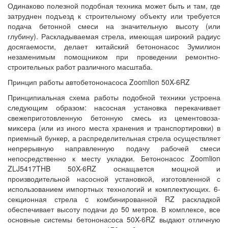
Одинаково полезной подобная техника может быть и там, где
затруднен подъезд к строительному объекту или требуется
подача бетонной смеси на значительную высоту (или
глубину). Раскладываемая стрела, имеющая широкий радиус
досягаемости, делает китайский бетононасос Зумилион
незаменимым помощником при проведении ремонтно-
строительных работ различного масштаба.
Принцип работы автобетононасоса Zoomlion 50X-6RZ
Принципиальная схема работы подобной техники устроена
следующим образом: насосная установка перекачивает
свежеприготовленную бетонную смесь из цементовоза-
миксера (или из иного места хранения и транспортировки) в
приемный бункер, а распределительная стрела осуществляет
непрерывную направленную подачу рабочей смеси
непосредственно к месту укладки. Бетононасос Zoomlion
ZLJ5417THB 50X-6RZ оснащается мощной и
производительной насосной установкой, изготовленной с
использованием импортных технологий и комплектующих. 6-
секционная стрела c комбинированной RZ раскладкой
обеспечивает высоту подачи до 50 метров. В комплексе, все
основные системы бетононасоса 50X-6RZ выдают отличную