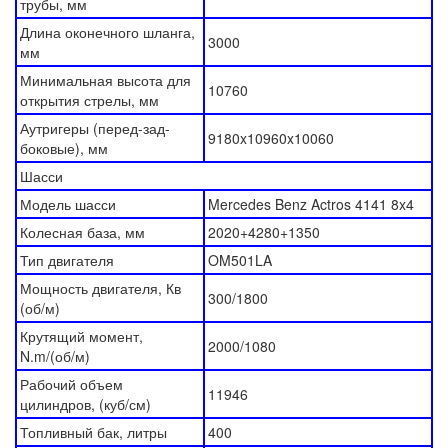
трубы, мм
Длина оконечного шланга,
3000
мм
Минимальная высота для
10760
открытия стрелы, мм
Аутригеры (перед-зад-
9180x10960x10060
боковые), мм
Шасси
Модель шасси
Mercedes Benz Actros 4141 8x4
Колесная база, мм
2020+4280+1350
Тип двигателя
OM501LA
Мощность двигателя, Кв
300/1800
(об/м)
Крутящий момент,
2000/1080
N.m/(об/м)
Рабочий объем
11946
цилиндров, (куб/см)
Топливный бак, литры
400