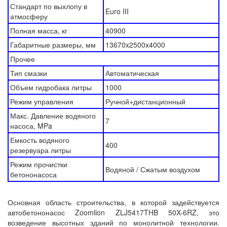
Стандарт по выхлопу в
Euro III
атмосферу
Полная масса, кг
40900
Габаритные размеры, мм
13670x2500x4000
Прочее
Тип смазки
Автоматическая
Объем гидробака литры
1000
Режим управления
Ручной+дистанционный
Макс. Давление водяного
7
насоса, MPa
Емкость водяного
400
резервуара литры
Режим прочистки
Водяной / Сжатым воздухом
бетононасоса
Основная область строительства, в которой задействуется
автобетононасос Zoomlion ZLJ5417THB 50X-6RZ, это
возведение высотных зданий по монолитной технологии.