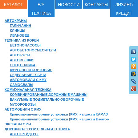
КАТАЛОГ
Б/У
НОВОСТИ
КОНТАКТЫ
ЛИЗИНГ/
ТЕХНИКА
КРЕДИТ
АВТОКРАНЫ
ГАЛИЧАНИН
КЛИНЦЫ
ИВАНОВЕЦ
ТЕХНИКА ИЗ КОРЕИ
БЕТОНОНАСОСЫ
АВТОБЕТОНОСМЕСИТЕЛИ
АВТОБУСЫ
АВТОВЫШКИ
СПЕЦТЕХНИКА
ФУРГОНЫ И БОРТОВЫЕ
СЕДЕЛЬНЫЕ ТЯГАЧИ
АВТОМОБИЛИ С КМУ
САМОСВАЛЫ
КОММУНАЛЬНАЯ ТЕХНИКА
КОМБИНИРОВАННЫЕ ДОРОЖНЫЕ МАШИНЫ
ВАКУУМНЫЕ ПОДМЕТАЛЬНО-УБОРОЧНЫЕ
МУСОРОВОЗЫ
АВТОМОБИЛИ С КМУ
Краноманипуляторные установки (КМУ) на шасси КАМАЗ
Краноманипуляторные установки (КМУ) на шасси Daewoo
ЭКСКАВАТОРЫ
ДОРОЖНО-СТРОИТЕЛЬНАЯ ТЕХНИКА
АВТОГРЕЙДЕРЫ