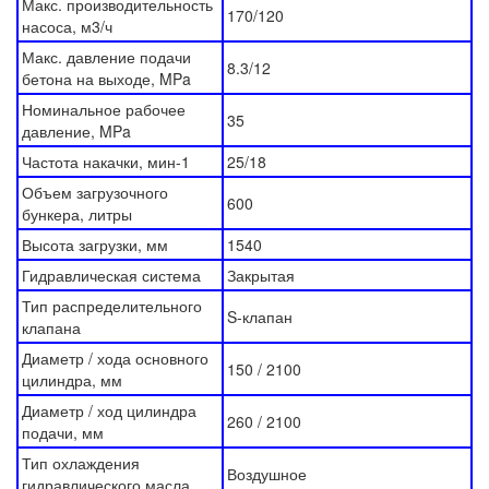
Макс. производительность
170/120
насоса, м3/ч
Макс. давление подачи
8.3/12
бетона на выходе, MPa
Номинальное рабочее
35
давление, MPa
Частота накачки, мин-1
25/18
Объем загрузочного
600
бункера, литры
Высота загрузки, мм
1540
Гидравлическая система
Закрытая
Тип распределительного
S-клапан
клапана
Диаметр / хода основного
150 / 2100
цилиндра, мм
Диаметр / ход цилиндра
260 / 2100
подачи, мм
Тип охлаждения
Воздушное
гидравлического масла