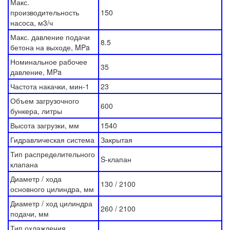
Макс.
производительность
150
насоса, м3/ч
Макс. давление подачи
8.5
бетона на выходе, MPa
Номинальное рабочее
35
давление, MPa
Частота накачки, мин-1
23
Объем загрузочного
600
бункера, литры
Высота загрузки, мм
1540
Гидравлическая система
Закрытая
Тип распределительного
S-клапан
клапана
Диаметр / хода
130 / 2100
основного цилиндра, мм
Диаметр / ход цилиндра
260 / 2100
подачи, мм
Тип охлаждения