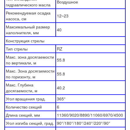
Воздушное
гидравлического масла
Рекомендуемая осадка
12~23
насоса, см
Максимальный размер
40
наполнителя, мм
Конструкция стрелы
Тип стрелы
RZ
Макс. зона досягаемости
55.8
по вертикали, м
Макс. Зона досягаемости
55.8
по горизонту, м
Макс. Глубина
40.2
досягаемости, м
Угол вращения град.
365°
Количество секций
6
Длина секций, мм
11360/9020/8890/11060/6970/4500
Угол изгиба секций, град.
90°/180°/180°/240°/220°/90°