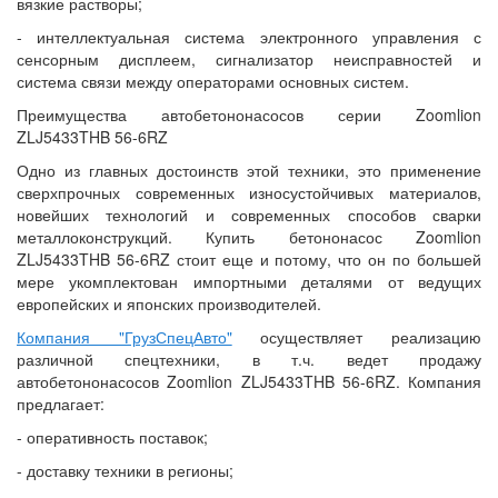
вязкие растворы;
- интеллектуальная система электронного управления с
сенсорным дисплеем, сигнализатор неисправностей и
система связи между операторами основных систем.
Преимущества автобетононасосов серии Zoomlion
ZLJ5433THB 56-6RZ
Одно из главных достоинств этой техники, это применение
сверхпрочных современных износустойчивых материалов,
новейших технологий и современных способов сварки
металлоконструкций. Купить бетононасос Zoomlion
ZLJ5433THB 56-6RZ стоит еще и потому, что он по большей
мере укомплектован импортными деталями от ведущих
европейских и японских производителей.
Компания "ГрузСпецАвто"
осуществляет реализацию
различной спецтехники, в т.ч. ведет продажу
автобетононасосов Zoomlion ZLJ5433THB 56-6RZ. Компания
предлагает:
- оперативность поставок;
- доставку техники в регионы;