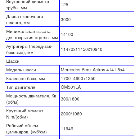
Внутренний диаметр
125
трубы, мм
Длина оконечного
3000
шланга, мм
Минимальная высота
14100
для открытия стрелы, мм
Аутригеры (перед-зад-
11470x11450x10940
боковые), мм
Шасси
Модель шасси
Mercedes Benz Actros 4141 8x4
Колесная база, мм
1700+4600+1350
Тип двигателя
OM501LA
Мощность двигателя, Кв
300/1800
(об/м)
Крутящий момент,
2000/1080
N.m/(об/м)
Рабочий объем
11946
цилиндров, (куб/см)