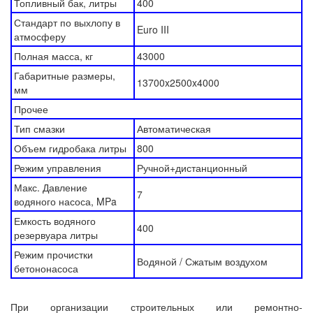
Топливный бак, литры
400
Стандарт по выхлопу в
Euro III
атмосферу
Полная масса, кг
43000
Габаритные размеры,
13700x2500x4000
мм
Прочее
Тип смазки
Автоматическая
Объем гидробака литры
800
Режим управления
Ручной+дистанционный
Макс. Давление
7
водяного насоса, MPa
Емкость водяного
400
резервуара литры
Режим прочистки
Водяной / Сжатым воздухом
бетононасоса
При организации строительных или ремонтно-