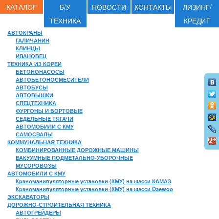
КАТАЛОГ
Б/У
НОВОСТИ
КОНТАКТЫ
ЛИЗИНГ/
ТЕХНИКА
КРЕДИТ
АВТОКРАНЫ
ГАЛИЧАНИН
КЛИНЦЫ
ИВАНОВЕЦ
ТЕХНИКА ИЗ КОРЕИ
БЕТОНОНАСОСЫ
АВТОБЕТОНОСМЕСИТЕЛИ
АВТОБУСЫ
АВТОВЫШКИ
СПЕЦТЕХНИКА
ФУРГОНЫ И БОРТОВЫЕ
СЕДЕЛЬНЫЕ ТЯГАЧИ
АВТОМОБИЛИ С КМУ
САМОСВАЛЫ
КОММУНАЛЬНАЯ ТЕХНИКА
КОМБИНИРОВАННЫЕ ДОРОЖНЫЕ МАШИНЫ
ВАКУУМНЫЕ ПОДМЕТАЛЬНО-УБОРОЧНЫЕ
МУСОРОВОЗЫ
АВТОМОБИЛИ С КМУ
Краноманипуляторные установки (КМУ) на шасси КАМАЗ
Краноманипуляторные установки (КМУ) на шасси Daewoo
ЭКСКАВАТОРЫ
ДОРОЖНО-СТРОИТЕЛЬНАЯ ТЕХНИКА
АВТОГРЕЙДЕРЫ