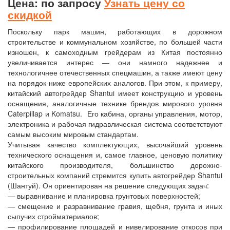
Цена: по запросу
Узнать цену со
скидкой
Поскольку парк машин, работающих в дорожном
строительстве и коммунальном хозяйстве, по большей части
изношен, к самоходным грейдерам из Китая постоянно
увеличивается интерес — они намного надежнее и
технологичнее отечественных спецмашин, а также имеют цену
на порядок ниже европейских аналогов. При этом, к примеру,
китайский автогрейдер Shantui имеет конструкцию и уровень
оснащения, аналогичные технике брендов мирового уровня
Caterpillap и Komatsu. Его кабина, органы управления, мотор,
электроника и рабочая гидравлическая система соответствуют
самым высоким мировым стандартам.
Учитывая качество комплектующих, высочайший уровень
технического оснащения и, самое главное, ценовую политику
китайского производителя, большинство дорожно-
строительных компаний стремится купить автогрейдер Shantui
(Шантуй). Он ориентирован на решение следующих задач:
— выравнивание и планировка грунтовых поверхностей;
— смещение и разравнивание гравия, щебня, грунта и иных
сыпучих стройматериалов;
— профилирование площадей и нивелирование откосов при