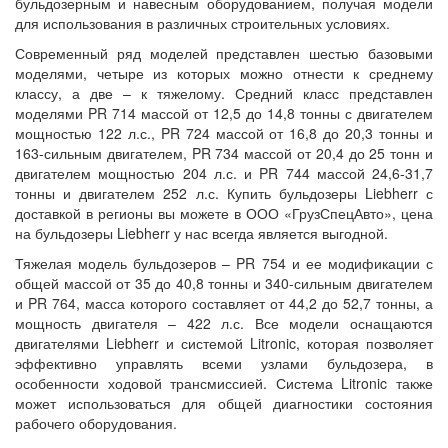
бульдозерным и навесным оборудованием, получая модели
для использования в различных строительных условиях.
Современный ряд моделей представлен шестью базовыми
моделями, четыре из которых можно отнести к среднему
классу, а две – к тяжелому. Средний класс представлен
моделями PR 714 массой от 12,5 до 14,8 тонны с двигателем
мощностью 122 л.с., PR 724 массой от 16,8 до 20,3 тонны и
163-сильным двигателем, PR 734 массой от 20,4 до 25 тонн и
двигателем мощностью 204 л.с. и PR 744 массой 24,6-31,7
тонны и двигателем 252 л.с. Купить бульдозеры Liebherr с
доставкой в регионы вы можете в ООО «ГрузСпецАвто», цена
на бульдозеры Liebherr у нас всегда является выгодной.
Тяжелая модель бульдозеров – PR 754 и ее модификации с
общей массой от 35 до 40,8 тонны и 340-сильным двигателем
и PR 764, масса которого составляет от 44,2 до 52,7 тонны, а
мощность двигателя – 422 л.с. Все модели оснащаются
двигателями Liebherr и системой Litronic, которая позволяет
эффективно управлять всеми узлами бульдозера, в
особенности ходовой трансмиссией. Система Litronic также
может использоваться для общей диагностики состояния
рабочего оборудования.