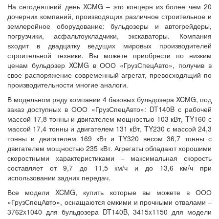
На сегодняшний день XCMG – это концерн из более чем 20
дочерних компаний, производящих различное строительное и
землеройное оборудование: бульдозеры и автогрейдеры,
погрузчики, асфальтоукладчики, экскаваторы. Компания
входит в двадцатку ведущих мировых производителей
строительной техники. Вы можете приобрести по низким
ценам бульдозер XCMG в ООО «ГрузСпецАвто», получив в
свое распоряжение современный агрегат, превосходящий по
производительности многие аналоги.
В модельном ряду компании 4 базовых бульдозера XCMG, под
заказ доступных в ООО «ГрузСпецАвто»: DT140B с рабочей
массой 17,8 тонны и двигателем мощностью 103 кВт, TY160 с
массой 17,4 тонны и двигателем 131 кВт, TY230 с массой 24,3
тонны и двигателем 169 кВт и TY320 весом 36,7 тонны с
двигателем мощностью 235 кВт. Агрегаты обладают хорошими
скоростными характеристиками – максимальная скорость
составляет от 9,7 до 11,5 км/ч и до 13,6 км/ч при
использовании задних передач.
Все модели XCMG, купить которые вы можете в ООО
«ГрузСпецАвто», оснащаются емкими и прочными отвалами –
3762x1040 для бульдозера DT140B, 3415x1150 для модели