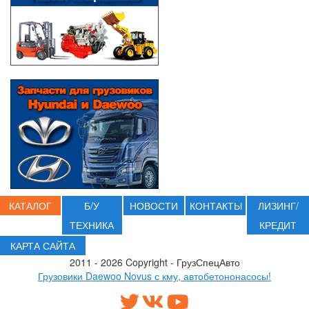
КАТАЛОГ
Б/У
НОВОСТИ
КОНТАКТЫ
ЛИЗИНГ/
ТЕХНИКА
КРЕДИТ
КАРТА САЙТА
2011 - 2026 Copyright - ГрузСпецАвто
Грузовики Daewoo Novus с кму, автобетононасосы!