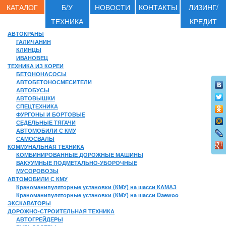
КАТАЛОГ
Б/У
НОВОСТИ
КОНТАКТЫ
ЛИЗИНГ/
ТЕХНИКА
КРЕДИТ
АВТОКРАНЫ
ГАЛИЧАНИН
КЛИНЦЫ
ИВАНОВЕЦ
ТЕХНИКА ИЗ КОРЕИ
БЕТОНОНАСОСЫ
АВТОБЕТОНОСМЕСИТЕЛИ
АВТОБУСЫ
АВТОВЫШКИ
СПЕЦТЕХНИКА
ФУРГОНЫ И БОРТОВЫЕ
СЕДЕЛЬНЫЕ ТЯГАЧИ
АВТОМОБИЛИ С КМУ
САМОСВАЛЫ
КОММУНАЛЬНАЯ ТЕХНИКА
КОМБИНИРОВАННЫЕ ДОРОЖНЫЕ МАШИНЫ
ВАКУУМНЫЕ ПОДМЕТАЛЬНО-УБОРОЧНЫЕ
МУСОРОВОЗЫ
АВТОМОБИЛИ С КМУ
Краноманипуляторные установки (КМУ) на шасси КАМАЗ
Краноманипуляторные установки (КМУ) на шасси Daewoo
ЭКСКАВАТОРЫ
ДОРОЖНО-СТРОИТЕЛЬНАЯ ТЕХНИКА
АВТОГРЕЙДЕРЫ