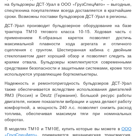
на бульдозеры ДСТ-Урал в ООО «ГрузСпецАвто» – выгодные,
спецтехника покупателями всегда доставляется в кратчайшие
сроки. Возможны поставки бульдозеров ДСТ-Урал в регионы.
ДСТ-Урал производит бульдозерное оборудование на базе
трактора ТМ10 тягового класса 10-15. Ходовая часть с
применением К-образных кареток позволяет достичь
максимальной плавности хода агрегата и отличного
сцепления с грунтом. Шестигранная кабина с двойным
стеклопакетом дает хороший обзор и позволяет следить за
краями отвала. Бульдозеры комплектуются современными
средствами безопасности и защитными системами, кроме того
используются управляющие борткомпьютеры.
Надежность и ремонтопригодность бульдозеров ДСТ-Урал
также обеспечивается вследствие использования двигателей
ЯМЗ (Россия) и Deutz (Германия). Большой ресурс работы
двигателя, низкие показатели вибрации и шума делают работу
комфортной, а мощность 240 л.с. позволяет снизить расход
топлива, обеспечивая максимум тяги при номинальных
оборотах.
В моделях ТМ10 и ТМ10Е, купить которые вы можете в
ООО
«ГрузСпецАвто»
, применяется механическая трансмиссия,