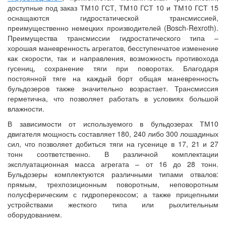
доступные под заказ ТМ10 ГСТ, ТМ10 ГСТ 10 и ТМ10 ГСТ 15
оснащаются гидростатической трансмиссией,
преимущественно немецких производителей (Bosch-Rexroth).
Преимущества трансмиссии гидростатического типа –
хорошая маневренность агрегатов, бесступенчатое изменение
как скорости, так и направления, возможность противохода
гусениц, сохранение тяги при поворотах. Благодаря
постоянной тяге на каждый борт общая маневренность
бульдозеров также значительно возрастает. Трансмиссия
герметична, что позволяет работать в условиях большой
влажности.
В зависимости от используемого в бульдозерах ТМ10
двигателя мощность составляет 180, 240 либо 300 лошадиных
сил, что позволяет добиться тяги на гусенице в 17, 21 и 27
тонн соответственно. В различной комплектации
эксплуатационная масса агрегата – от 16 до 28 тонн.
Бульдозеры комплектуются различными типами отвалов:
прямым, трехпозиционным поворотным, неповоротным
полусферическим с гидроперекосом; а также прицепными
устройствами жесткого типа или рыхлительным
оборудованием.