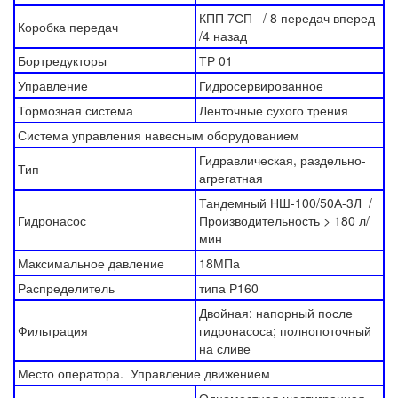
КПП 7СП / 8 передач вперед
Коробка передач
/4 назад
Бортредукторы
ТР 01
Управление
Гидросервированное
Тормозная система
Ленточные сухого трения
Система управления навесным оборудованием
Гидравлическая, раздельно-
Тип
агрегатная
Тандемный НШ-100/50А-3Л /
Гидронасос
Производительность > 180 л/
мин
Максимальное давление
18МПа
Распределитель
типа Р160
Двойная: напорный после
Фильтрация
гидронасоса; полнопоточный
на сливе
Место оператора. Управление движением