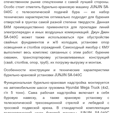
отечественном рынке спецтехники с самой лучшей стороны.
Особо стоит отметить бурильно-крановую машину JUNJIN SA-
040C с телескопической подачей бура — ее набор
технических характеристик оптимально подходит для бурения
отверстий в грунтах самой разной степени твердости. Данная
БКМ преимущественно применяется для прокладки линий
электропередач и иных воздушных коммуникаций. Джун Джин
SA-040C может также использоваться при обустройстве
свайных фундаментов и ж/б колодцев, установке опор
освещения и столбов ограждений. Самоходный ямобур с КМУ
выполняет весь комплекс связанных с этим работ: бурение
скважин, транспортировку устанавливаемых конструкций
(свай, столбов, опор, труб), их погрузку-выгрузку и монтаж.
Особенности конструкции и технические характеристики
бурильно-крановой установки JUNJIN SA-040C
Функциональная бурильно-крановая надстройка монтируется
на автомобильном шасси грузовика Hyundai Mega Truck (4x2,
г/п 5 тонн). Сама рабочая надстройка включает в себя
буровую навеску, а также крановую установку с
телескопической трехсекционной стрелой и лебедкой с
тросовой подвеской крюка. В стандартной комплектации
телескопический шнек буровой машины JUNJIN SA-040C