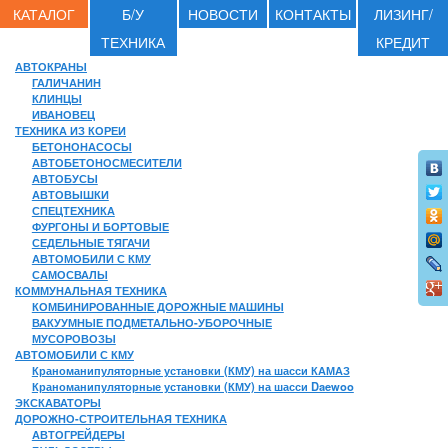
КАТАЛОГ
Б/У
НОВОСТИ
КОНТАКТЫ
ЛИЗИНГ/
ТЕХНИКА
КРЕДИТ
АВТОКРАНЫ
ГАЛИЧАНИН
КЛИНЦЫ
ИВАНОВЕЦ
ТЕХНИКА ИЗ КОРЕИ
БЕТОНОНАСОСЫ
АВТОБЕТОНОСМЕСИТЕЛИ
АВТОБУСЫ
АВТОВЫШКИ
СПЕЦТЕХНИКА
ФУРГОНЫ И БОРТОВЫЕ
СЕДЕЛЬНЫЕ ТЯГАЧИ
АВТОМОБИЛИ С КМУ
САМОСВАЛЫ
КОММУНАЛЬНАЯ ТЕХНИКА
КОМБИНИРОВАННЫЕ ДОРОЖНЫЕ МАШИНЫ
ВАКУУМНЫЕ ПОДМЕТАЛЬНО-УБОРОЧНЫЕ
МУСОРОВОЗЫ
АВТОМОБИЛИ С КМУ
Краноманипуляторные установки (КМУ) на шасси КАМАЗ
Краноманипуляторные установки (КМУ) на шасси Daewoo
ЭКСКАВАТОРЫ
ДОРОЖНО-СТРОИТЕЛЬНАЯ ТЕХНИКА
АВТОГРЕЙДЕРЫ