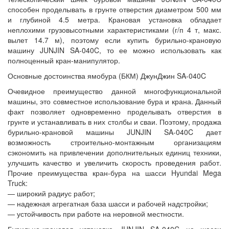
способен проделывать в грунте отверстия диаметром 500 мм
и глубиной 4.5 метра. Крановая установка обладает
неплохими грузовысотными характеристиками (г/п 4 т, макс.
вылет 14.7 м), поэтому если купить бурильно-крановую
машину JUNJIN SA-040C, то ее можно использовать как
полноценный кран-манипулятор.
Основные достоинства ямобура (БКМ) ДжунДжин SA-040C
Очевидное преимущество данной многофункциональной
машины, это совместное использование бура и крана. Данный
факт позволяет одновременно проделывать отверстия в
грунте и устанавливать в них столбы и сваи. Поэтому, продажа
бурильно-крановой машины JUNJIN SA-040C дает
возможность строительно-монтажным организациям
сэкономить на привлечении дополнительных единиц техники,
улучшить качество и увеличить скорость проведения работ.
Прочие преимущества кран-бура на шасси Hyundai Mega
Truck:
— широкий радиус работ;
— надежная агрегатная база шасси и рабочей надстройки;
— устойчивость при работе на неровной местности.