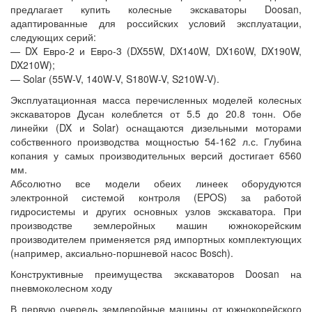
предлагает купить колесные экскаваторы Doosan,
адаптированные для российских условий эксплуатации,
следующих серий:
— DX Евро-2 и Евро-3 (DX55W, DX140W, DX160W, DX190W,
DX210W);
— Solar (55W-V, 140W-V, S180W-V, S210W-V).
Эксплуатационная масса перечисленных моделей колесных
экскаваторов Дусан колеблется от 5.5 до 20.8 тонн. Обе
линейки (DX и Solar) оснащаются дизельными моторами
собственного производства мощностью 54-162 л.с. Глубина
копания у самых производительных версий достигает 6560
мм.
Абсолютно все модели обеих линеек оборудуются
электронной системой контроля (EPOS) за работой
гидросистемы и других основных узлов экскаватора. При
производстве землеройных машин южнокорейским
производителем применяется ряд импортных комплектующих
(например, аксиально-поршневой насос Bosch).
Конструктивные преимущества экскаваторов Doosan на
пневмоколесном ходу
В первую очередь землеройные машины от южнокорейского