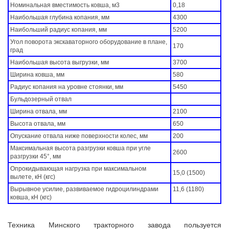
Номинальная вместимость ковша, м3
0,18
Наибольшая глубина копания, мм
4300
Наибольший радиус копания, мм
5200
Угол поворота экскаваторного оборудование в плане,
170
град
Наибольшая высота выгрузки, мм
3700
Ширина ковша, мм
580
Радиус копания на уровне стоянки, мм
5450
Бульдозерный отвал
Ширина отвала, мм
2100
Высота отвала, мм
650
Опускание отвала ниже поверхности колес, мм
200
Максимальная высота разгрузки ковша при угле
2600
разгрузки 45°, мм
Опрокидывающая нагрузка при максимальном
15,0 (1500)
вылете, кН (кгс)
Вырывное усилие, развиваемое гидроцилиндрами
11,6 (1180)
ковша, кН (кгс)
Техника Минского тракторного завода пользуется