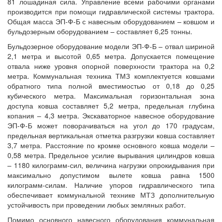
81 лошадиная сила. Управление всеми рабочими органами
производится при помощи гидравлической системы трактора.
Общая масса ЭП-Ф-Б с навесным оборудованием – ковшом и
бульдозерным оборудованием – составляет 6,25 тонны.
Бульдозерное оборудование модели ЭП-Ф-Б – отвал шириной
2,1 метра и высотой 0,65 метра. Допускается помещение
отвала ниже уровня опорной поверхности трактора на 0,2
метра. Коммунальная техника ТМЗ комплектуется ковшами
обратного типа полной вместимостью от 0,18 до 0,25
кубического метра. Максимальная горизонтальная зона
доступа ковша составляет 5,2 метра, предельная глубина
копания – 4,3 метра. Экскаваторное навесное оборудование
ЭП-Ф-Б может поворачиваться на угол до 170 градусам,
предельная вертикальная отметка разгрузки ковша составляет
3,7 метра. Расстояние по кромке основного ковша модели –
0,58 метра. Предельное усилие вырывания цилиндров ковша
– 1180 килограмм-сил, величина нагрузки опрокидывания при
максимально допустимом вылете ковша равна 1500
килограмм-силам. Наличие упоров гидравлического типа
обеспечивает коммунальной технике МТЗ дополнительную
устойчивость при проведении любых земляных работ.
Помимо основного навесного оборудования коммунальная