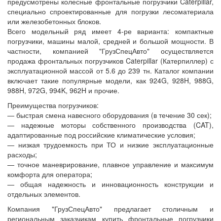
предусмотрены колесные фронтальные погрузчики Caterpillar,
специально спроектированные для погрузки лесоматериала
или железобетонных блоков.
Всего модельный ряд имеет 4-ре варианта: компактные
погрузчики, машины малой, средней и большой мощности. В
частности, компанией "ГрузСпецАвто" осуществляется
продажа фронтальных погрузчиков Caterpillar (Катерпиллер) с
эксплуатационной массой от 5.6 до 239 тн. Каталог компании
включает такие популярные модели, как 924G, 928H, 988G,
988H, 972G, 994K, 962H и прочие.
Преимущества погрузчиков:
— быстрая смена навесного оборудования (в течение 30 сек);
— надежные моторы собственного производства (CAT),
адаптированные под российские климатические условия;
— низкая трудоемкость при ТО и низкие эксплуатационные
расходы;
— точное маневрирование, плавное управление и максимум
комфорта для оператора;
— общая надежность и инновационность конструкции и
отдельных элементов.
Компания "ГрузСпецАвто" предлагает столичным и
региональным заказчикам купить фронтальные погрузчики