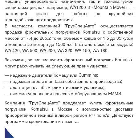
машины универсального назначения, так и техника узкой
специализации, как, например, WA1200-3 «Mountain Mover» —
настоящий гигант для работы на крупнейших
горнодобывающих предприятиях.
В частности, компанией "ГрузСпецАвто" осуществляется
продажа фронтальных погрузчиков Komatsu с собственной
массой от 7.4 до 205.2 тонн, объемом ковша от 1.5 до 35 куб.м
и мощностью мотора до 1560 л.с. В каталоге имеются модели:
WA 420, WA 500, WA 200, WA 320, WA 150, WA 180.
Заказчики, решившие купить фронтальный погрузчик Komatsu,
могут рассчитывать на следующие преимущества:
— надежные двигатели Комацу или Cummins;
— надежная агрегатная база собственного производства;
— адаптация к любым климатическим условиям;
— система управления навесным оборудованием EMMS.
Компания "ГрузСпецАвто" предлагает купить фронтальные
погрузчики Komatsu в Москве с возможностью доставки
приобретенной техники в любой регион РФ по ж/д. Действуют
программы кредитования и лизинга.