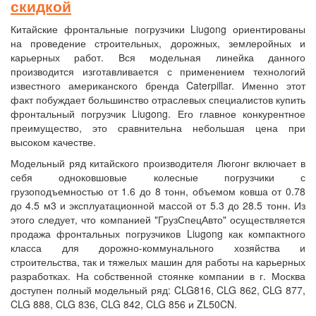
скидкой
Китайские фронтальные погрузчики Liugong ориентированы
на проведение строительных, дорожных, землеройных и
карьерных работ. Вся модельная линейка данного
производится изготавливается с применением технологий
известного американского бренда Caterpillar. Именно этот
факт побуждает большинство отраслевых специалистов купить
фронтальный погрузчик Liugong. Его главное конкурентное
преимущество, это сравнительна небольшая цена при
высоком качестве.
Модельный ряд китайского производителя Люгонг включает в
себя одноковшовые колесные погрузчики с
грузоподъемностью от 1.6 до 8 тонн, объемом ковша от 0.78
до 4.5 м3 и эксплуатационной массой от 5.3 до 28.5 тонн. Из
этого следует, что компанией "ГрузСпецАвто" осуществляется
продажа фронтальных погрузчиков Liugong как компактного
класса для дорожно-коммунального хозяйства и
строительства, так и тяжелых машин для работы на карьерных
разработках. На собственной стоянке компании в г. Москва
доступен полный модельный ряд: CLG816, CLG 862, CLG 877,
CLG 888, CLG 836, CLG 842, CLG 856 и ZL50CN.