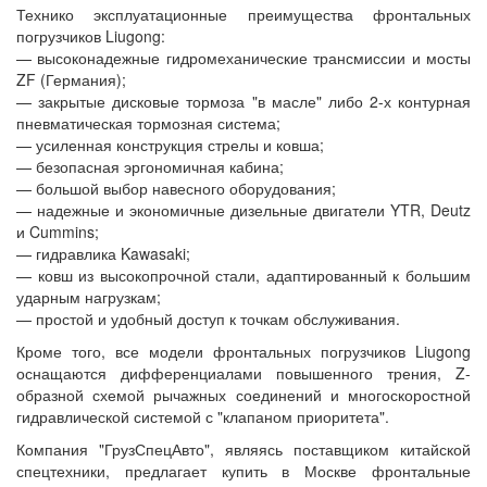
Технико эксплуатационные преимущества фронтальных
погрузчиков Liugong:
— высоконадежные гидромеханические трансмиссии и мосты
ZF (Германия);
— закрытые дисковые тормоза "в масле" либо 2-х контурная
пневматическая тормозная система;
— усиленная конструкция стрелы и ковша;
— безопасная эргономичная кабина;
— большой выбор навесного оборудования;
— надежные и экономичные дизельные двигатели YTR, Deutz
и Cummins;
— гидравлика Kawasaki;
— ковш из высокопрочной стали, адаптированный к большим
ударным нагрузкам;
— простой и удобный доступ к точкам обслуживания.
Кроме того, все модели фронтальных погрузчиков Liugong
оснащаются дифференциалами повышенного трения, Z-
образной схемой рычажных соединений и многоскоростной
гидравлической системой с "клапаном приоритета".
Компания "ГрузСпецАвто", являясь поставщиком китайской
спецтехники, предлагает купить в Москве фронтальные