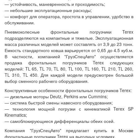
— устойчивость, маневренность и проходимость;
— небольшие эксплуатационные расходы;
— комфорт для оператора, простота в управлении, удобство в
обслуживании.
Пневмоколесные фронтальные погрузчики Terex
подразделяются на компактные и тяжелые. Эксплуатационная
масса различных моделей может составлять от 3,9 до 23 тонн.
Емкость стандартного ковша варьируется от 0,65 до 4.5 куб.м.
В частности, компанией "ГрузСпецАвто" осуществляется
продажа фронтальных погрузчиков Terex следующих
моделей: TL 65, TL 70, TL 80, TL 100, TL 160, TL 210, TL 260,
TL 310, TL 450. Для каждой модели предусмотрен большой
выбор сменного рабочего оборудования.
Конструктивные особенности фронтальных погрузчиков Terex:
— дизельные моторы Deutz, Perkins или Cummins;
— система быстрой смены навесного оборудования;
— технология мощной погрузки с кинематикой Terex SP
Kinematics;
— самоблокирующиеся дифференциалы обеих осей.
Компания "ГрузСпецАвто" предлагает купить в Москве
фронтальные погрузчики Terex на выгодных условиях.